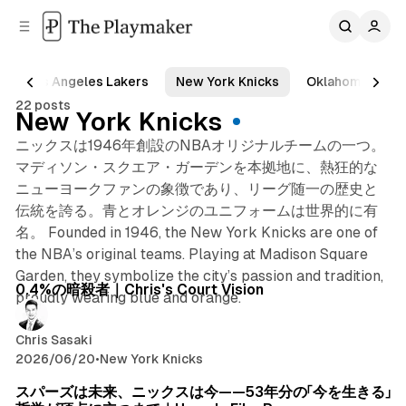
C
S
o
i
d
n
e
t
Los Angeles Lakers
New York Knicks
Oklahoma City 
b
e
22 posts
n
a
New York Knicks
r
t
ニックスは1946年創設のNBAオリジナルチームの一つ。
マディソン・スクエア・ガーデンを本拠地に、熱狂的な
ニューヨークファンの象徴であり、リーグ随一の歴史と
伝統を誇る。青とオレンジのユニフォームは世界的に有
名。 Founded in 1946, the New York Knicks are one of
the NBA’s original teams. Playing at Madison Square
Garden, they symbolize the city’s passion and tradition,
Posts
0.4%の暗殺者｜Chris's Court Vision
proudly wearing blue and orange.
Chris Sasaki
2026/06/20
•
New York Knicks
スパーズは未来、ニックスは今——53年分の「今を生きる」