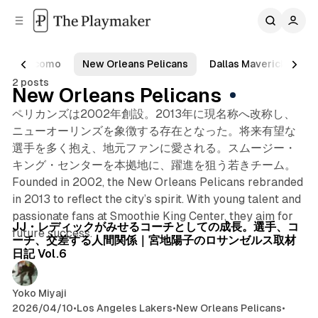
C
S
o
i
d
n
e
t
docomo
New Orleans Pelicans
Dallas Mavericks
b
e
2 posts
n
a
New Orleans Pelicans
r
t
ペリカンズは2002年創設。2013年に現名称へ改称し、
ニューオーリンズを象徴する存在となった。将来有望な
選手を多く抱え、地元ファンに愛される。スムージー・
キング・センターを本拠地に、躍進を狙う若きチーム。
Founded in 2002, the New Orleans Pelicans rebranded
in 2013 to reflect the city’s spirit. With young talent and
passionate fans at Smoothie King Center, they aim for
Posts
JJ・レディックがみせるコーチとしての成長。選手、コ
future success.
ーチ、交差する人間関係｜宮地陽子のロサンゼルス取材
日記 Vol.6
Yoko Miyaji
2026/04/10
•
Los Angeles Lakers
•
New Orleans Pelicans
•