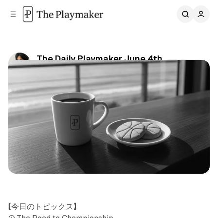
C
S
o
i
d
n
e
t
b
e
The Daily Playmaker June 4th
n
a
Share
by
Daichi Mizusawa
•
2026/06/04
r
t
Newsletter
【今日のトピックス】