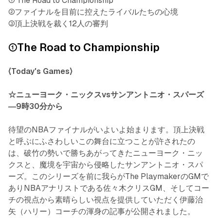
① The Road to Championship
②ファイナルを目前に控えたライバルたちの心境
③頂上決戦を裁く12人の審判
①The Road to Championship
〈Today's Games〉
☆ニューヨーク・ニックスvsサンアントニオ・スパーズ
―9時30分から
待望のNBAファイナルがいよいよ始まります。頂上決戦
と呼ぶにふさわしいこの舞台に立つことが許されたの
は、破竹の勢いで勝ちあがってきたニューヨーク・ニッ
クスと、魔境を宇宙から侵略したサンアントニオ・スパ
ーズ。このシリーズを前に我らがThe PlaymakerのGMで
ありNBAアナリストである佐々木クリスGM、そしてコー
チの視点から素晴らしい視点を提供していただく伊藤治
矢（ハリー）コーチの渾身の記事が公開されました。