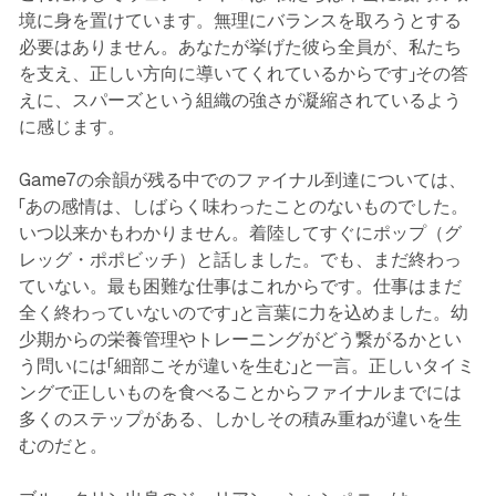
境に身を置けています。無理にバランスを取ろうとする
必要はありません。あなたが挙げた彼ら全員が、私たち
を支え、正しい方向に導いてくれているからです」その答
えに、スパーズという組織の強さが凝縮されているよう
に感じます。
Game7の余韻が残る中でのファイナル到達については、
「あの感情は、しばらく味わったことのないものでした。
いつ以来かもわかりません。着陸してすぐにポップ（グ
レッグ・ポポビッチ）と話しました。でも、まだ終わっ
ていない。最も困難な仕事はこれからです。仕事はまだ
全く終わっていないのです」と言葉に力を込めました。幼
少期からの栄養管理やトレーニングがどう繋がるかとい
う問いには「細部こそが違いを生む」と一言。正しいタイミ
ングで正しいものを食べることからファイナルまでには
多くのステップがある、しかしその積み重ねが違いを生
むのだと。