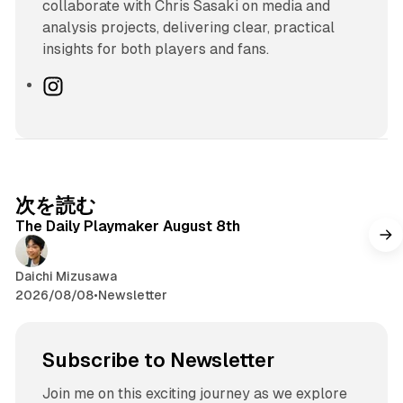
collaborate with Chris Sasaki on media and
analysis projects, delivering clear, practical
insights for both players and fans.
I
n
s
t
a
g
次を読む
r
The Daily Playmaker August 8th
a
m
Daichi Mizusawa
2026/08/08
•
Newsletter
Subscribe to Newsletter
Join me on this exciting journey as we explore