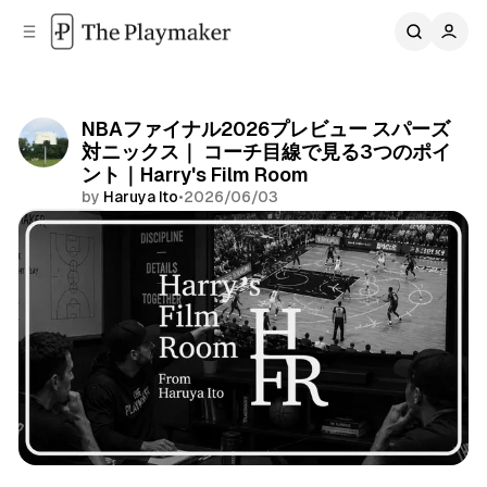
C
S
o
i
d
n
e
t
b
e
NBAファイナル2026プレビュー スパーズ
n
a
対ニックス｜ コーチ目線で見る3つのポイ
r
t
ント｜Harry's Film Room
by
Haruya Ito
•
2026/06/03
Share
San Antonio Spurs
New York Knicks