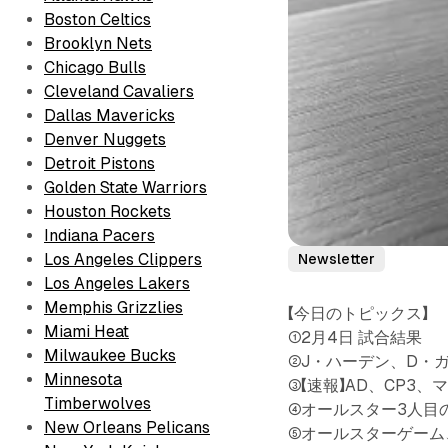
Boston Celtics
Brooklyn Nets
Chicago Bulls
Cleveland Cavaliers
Dallas Mavericks
Denver Nuggets
Detroit Pistons
Golden State Warriors
Houston Rockets
Indiana Pacers
Los Angeles Clippers
Newsletter
Los Angeles Lakers
Memphis Grizzlies
【今日のトピックス】
Miami Heat
①2月4日 試合結果
Milwaukee Bucks
②J・ハーデン、D・
Minnesota
③【速報】AD、CP3
Timberwolves
④オールスター3人目
New Orleans Pelicans
⑤オールスターゲーム