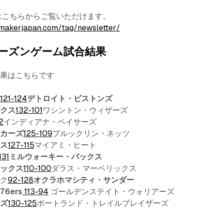
terはこちらからご覧いただけます。
makerjapan.com/tag/newsletter/
ーズンゲーム試合結果
結果はこちらです
ツ
121-124
デトロイト・ピストンズ
ックス
132-101
ワシントン・ウィザーズ
2
インディアナ・ペイサーズ
イカーズ
125-109
ブルックリン・ネッツ
クス
127-115
マイアミ・ヒート
131
ミルウォーキー・バックス
ィックス
110-100
ダラス・マーベリックス
ック
92-128
オクラホマシティ・サンダー
6ers
113-94
ゴールデンステイト・ウォリアーズ
ンズ
130-125
ポートランド・トレイルブレイザーズ