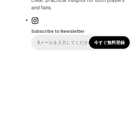
clear, practical insights for both players
and fans.
I
n
Subscribe to Newsletter
s
t
今すぐ無料登録
a
g
r
a
m