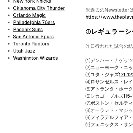
New York Knicks
Oklahoma City Thunder
※過去のNewslet
Orlando Magic
https://www.theplay
Philadelphia 76ers
Phoenix Suns
①レギュラーシ
San Antonio Spurs
Toronto Raptors
昨日行われた試合の
Utah Jazz
Washington Wizards
⑴デンバー・ナゲッ
⑵
ニューヨーク・ニ
⑶
ユタ・ジャズ
131-12
⑷
ロサンゼルス・レ
⑸
アトランタ・ホー
⑹シカゴ・ブルズ
115-
⑺
ボストン・セルテ
⑻オーランド・マジ
⑼
フィラデルフィア・7
⑽
フェニックス・サ