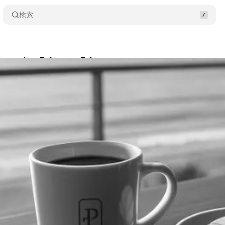
検索
laymaker February 5th
Share
usawa
•
2026/02/05