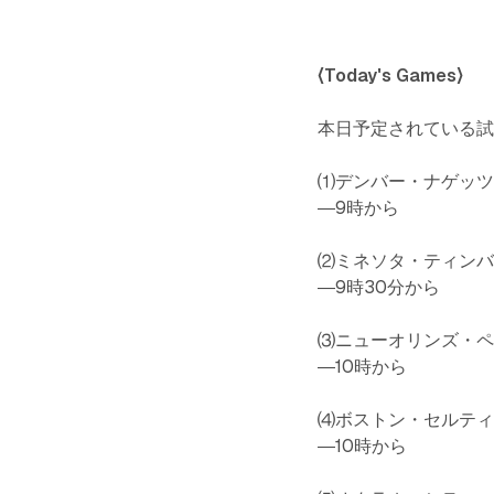
〈Today's Games〉
本日予定されている
⑴デンバー・ナゲッツ
―9時から
⑵ミネソタ・ティンバ
―9時30分から
⑶ニューオリンズ・ペ
―10時から
⑷ボストン・セルティ
―10時から