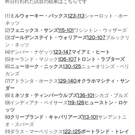
昨日行われた試合の結果はこちらです
⑴
ミルウォーキー・バックス
123-113
シャーロット・ホー
ネッツ
⑵
フェニックス・サンズ
115-101
ワシントン・ウィザーズ
⑶
ゴールデンステイト・ウォリアーズ
120-107
ブルックリ
ン・ネッツ
⑷デンバー・ナゲッツ
123-147
マイアミ・ヒート
⑸オーランド・マジック
106-107
トロント・ラプターズ
⑹
ニューヨーク・ニックス
130-125
ニューオリンズ・ペリ
カンズ
⑺アトランタ・ホークス
129-140
オクラホマシティ・サン
ダー
⑻
ミネソタ・ティンバーウルブズ
136-101
シカゴ・ブルズ
⑼インディアナ・ペイサーズ
119-126
ヒューストン・ロケ
ッツ
⑽
クリーブランド・キャバリアーズ
113-101
サンアントニ
オ・スパーズ
⑾ダラス・マーベリックス
122-125
ポートランド・トレイ