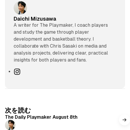
Daichi Mizusawa
A writer for The Playmaker, I coach players
and study the game through player
development and basketball theory. I
collaborate with Chris Sasaki on media and
analysis projects, delivering clear, practical
insights for both players and fans.
I
n
s
t
a
g
次を読む
r
The Daily Playmaker August 8th
a
m