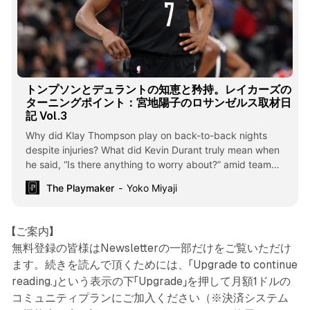
トンプソンとデュラントの知恵と矜持。レイカーズの
ターニングポイント：宮地陽子のロサンゼルス取材日
記 Vol.3
Why did Klay Thompson play on back-to-back nights
despite injuries? What did Kevin Durant truly mean when
he said, “Is there anything to worry about?” amid team
struggles? Yoko Miyaji also breaks down a moment that
The Playmaker
Yoko Miyaji
could become an turning point for the Lakers.
【ご案内】
無料登録の皆様はNewsletterの一部だけをご覧いただけ
ます。続きを読んで頂くためには、「Upgrade to continue
reading.」という表示の下「Upgrade」を押して月額1ドルの
コミュニティプランにご加入ください（※決済システム