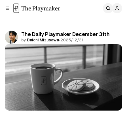
C
S
o
i
d
n
e
t
b
e
The Daily Playmaker December 31th
n
a
by
Daichi Mizusawa
•
2025/12/31
r
t
Share
Newsletter