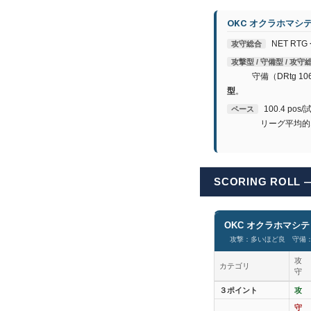
OKC オクラホマシ
NET RTG
攻守総合
攻撃型 / 守備型 / 攻守
守備（DRtg 106
型
。
100.4 pos
ペース
リーグ平均的なテ
SCORING RO
OKC オクラホマシ
攻撃：多いほど良 守備：
攻
カテゴリ
守
３ポイント
攻
守