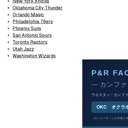
New York Knicks
Oklahoma City Thunder
Orlando Magic
Philadelphia 76ers
Phoenix Suns
San Antonio Spurs
Toronto Raptors
Utah Jazz
Washington Wizards
P&R FA
— カンファ
ウエスタン・カンファレ
OKC オクラ
（※）レーティングや各スタ