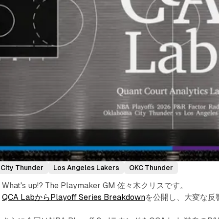
City Thunder
Los Angeles Lakers
OKC Thunder
What's up!? The Playmaker GM 佐々木クリスです。
QCA LabからPlayoff Series Breakdown
を公開し、大変な反