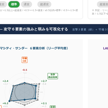
速攻
標準
遅攻
超遅攻
超速
5以上=超速攻 / +0.5〜+1.5=速攻 / ±0.5以内=標準 / -0.5〜-1.5=遅
※ 判定：リーグ平
攻 / -1.5以下
AR ― 攻守６要素の強みと弱みを可視化する
攻撃３要素（緑）＋ 守備