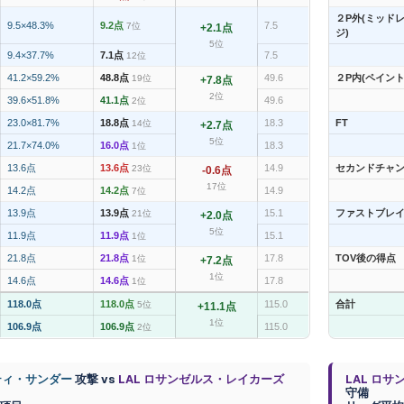
２P外(ミッド
9.5×48.3%
9.2点
7.5
7位
+2.1点
ジ)
5位
9.4×37.7%
7.1点
7.5
12位
41.2×59.2%
48.8点
49.6
２P内(ペイント
19位
+7.8点
2位
39.6×51.8%
41.1点
49.6
2位
23.0×81.7%
18.8点
18.3
FT
14位
+2.7点
5位
21.7×74.0%
16.0点
18.3
1位
13.6点
13.6点
14.9
セカンドチャ
23位
-0.6点
17位
14.2点
14.2点
14.9
7位
13.9点
13.9点
15.1
ファストブレ
21位
+2.0点
5位
11.9点
11.9点
15.1
1位
21.8点
21.8点
17.8
TOV後の得点
1位
+7.2点
1位
14.6点
14.6点
17.8
1位
118.0点
118.0点
115.0
合計
5位
+11.1点
1位
106.9点
106.9点
115.0
2位
ティ・サンダー
攻撃 vs
LAL ロサンゼルス・レイカーズ
LAL ロ
守備