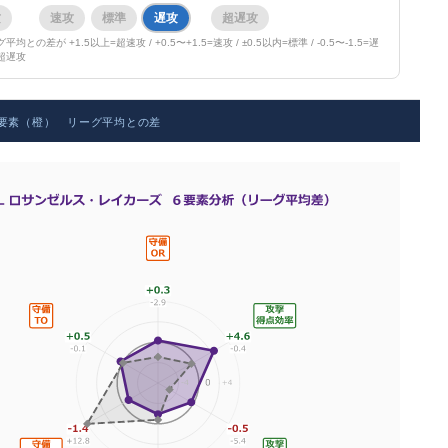
攻
速攻
標準
遅攻
超遅攻
均との差が +1.5以上=超速攻 / +0.5〜+1.5=速攻 / ±0.5以内=標準 / -0.5〜-1.5=遅
=超遅攻
３要素（橙） リーグ平均との差