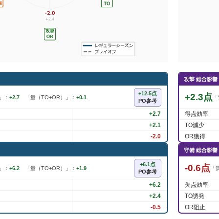
攻撃 総合影響
+12.5点
+2.3点
」：
+2.7
「量（TO+OR）」：
+0.1
「
PO参考
+2.7
得点効率
+2.1
TO減少
-2.0
OR獲得
守備 総合影響
+6.1点
-0.6点
」：
+6.2
「量（TO+OR）」：
+1.9
「
PO参考
+6.2
失点効率
+2.4
TO誘発
-0.5
OR阻止