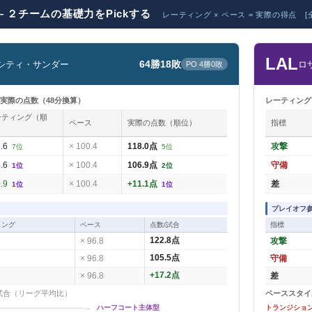
G ― ２チームの基礎力をPickする
レーティング × ペース = 実際の得点 [
LAL
64勝18敗
シティ・サンダー
ロ
PO 4勝0敗
= 実際の点数（48分換算）
レーティング 
ーティング（順
ペース
実際の点数（順位）
指標
）
7.6
× 100.4
118.0点
攻撃
7位
5位
6.6
× 100.4
106.9点
守備
1位
2位
0.9
× 100.4
+11.1点
差
1位
1位
プレイオフ参
ィング
ペース
点数/試合
指標
× 96.8
122.8点
攻撃
× 96.8
105.5点
守備
× 96.8
+17.2点
差
 / 試合（リーグ平均比）
ペーススタ
─────────────────→
ハーフコート主体型
トランジショ