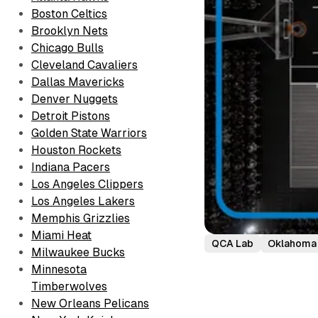
Boston Celtics
Brooklyn Nets
Chicago Bulls
Cleveland Cavaliers
Dallas Mavericks
Denver Nuggets
Detroit Pistons
Golden State Warriors
Houston Rockets
Indiana Pacers
Los Angeles Clippers
Los Angeles Lakers
Memphis Grizzlies
Miami Heat
QCA Lab
Oklahoma 
Milwaukee Bucks
Minnesota
Timberwolves
New Orleans Pelicans