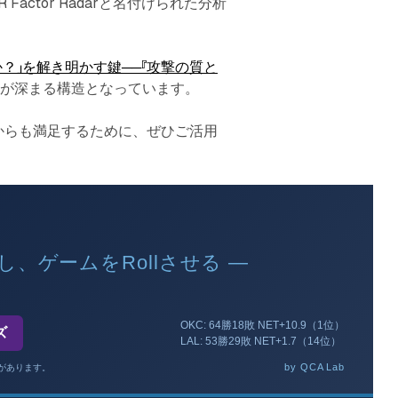
R Factor Radarと名付けられた分析
か？」を解き明かす鍵──『攻撃の質と
解が深まる構造となっています。
からも満足するために、ぜひご活用
、ゲームをRollさせる —
OKC: 64勝18敗 NET+10.9（1位）
ズ
LAL: 53勝29敗 NET+1.7（14位）
by QCA Lab
があります。