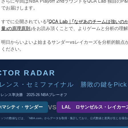
さらに今回はNBA Playoff 2ndラウンドをQCA Lab 独自のP&
でお届けします。
すでに公開されている『
QCA Lab｜「なぜあのチームは強いの
量』の原理原則
』をお読み頂くことで、よりゲームと分析の理
明日からいよいよ始まるサンダーvsレイカーズを分析的観点
ください。
CTOR RADAR
レンス・セミファイナル 勝敗の鍵をPickし
ンス準決勝 2025-26 NBAプレーオフ
VS
ホマシティ・サンダー
LAL ロサンゼルス・レイカー
ッツの数値などは、「NBA.com」からデータを取得・集計しており、公式数値と差異が生じる場合