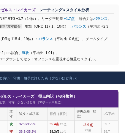
サンゼルス・レイカーズ
レーティング × スタイル分析
NET RTG
+1.7
（14位）。リーグ平均差
+1.7点
─ 総合力は
バランス
。
攻撃（ORtg 117.1、10位）：
バランス
（平均比 +2.3
備型 / 攻守総合
g 115.4、19位）：
バランス
（平均比 -0.6点）。 チームタイプ：
.2 pos/試合、
遅攻
（平均比 -1.01）。
ウンしてセットオフェンスを重視する慎重なスタイル。
ど良い 守備：相手に許した点（少ないほど良い）
サンゼルス・レイカーズ 得点内訳（48分換算）
ど良 守備：少ないほど良 [30チーム中順位]
攻
得失点差（順
試投 × 成功率
得点（順位）
LG平均
守
位）
攻
32.9×35.9%
35.4点
39.7
23位
-2.9点
23位
守
36.3×35.2%
38.3点
39.7
12位