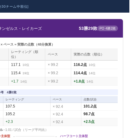
全30チーム中順位]
53勝29敗
サンゼルス・レイカーズ
PO 4勝2敗
× ペース = 実際の点数（48分換算）
レーティング（順
ペース
実際の点数（順位）
位）
117.1
× 99.2
116.2点
10位
10位
115.4
× 99.2
114.4点
19位
14位
+1.7
× 99.2
+1.8点
14位
14位
考 4勝2敗
レーティング
ペース
点数/試合
107.5
× 92.4
101.2点
105.2
× 92.4
98.7点
+2.3
× 92.4
+2.5点
イル
-1.01 / 試合（リーグ平均比）
ン主体型
←──────────────────→
ハーフコート主体型