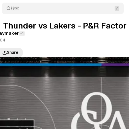
検索
Thunder vs Lakers - P&R Factor
laymaker
+1
/04
Share