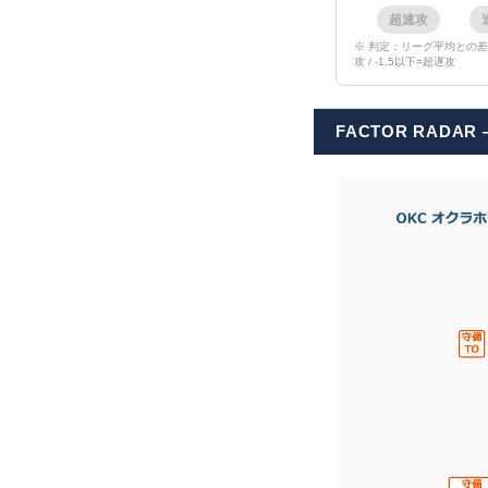
超速攻
※ 判定：リーグ平均との差が +1.
攻 / -1.5以下=超遅攻
FACTOR RAD