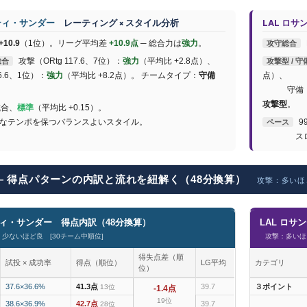
ティ・サンダー
レーティング × スタイル分析
LAL ロ
+10.9
（1位）。リーグ平均差
+10.9点
─ 総合力は
強力
。
攻守総合
攻撃（ORtg 117.6、7位）：
強力
（平均比 +2.8点）、
総合
攻撃型 / 守
.6、1位）：
強力
（平均比 +8.2点）。 チームタイプ：
守備
点）、
守備（DRt
攻撃型
。
/試合、
標準
（平均比 +0.15）。
ンポを保つバランスよいスタイル。
99
ペース
スローダ
LL ― 得点パターンの内訳と流れを紐解く（48分換算）
攻撃：多いほ
ティ・サンダー 得点内訳（48分換算）
LAL ロ
少ないほど良 [30チーム中順位]
攻撃：多いほ
得失点差（順
試投 × 成功率
得点（順位）
LG平均
カテゴリ
位）
37.6×36.6%
41.3点
39.7
３ポイント
13位
-1.4点
19位
38.6×36.9%
42.7点
39.7
28位