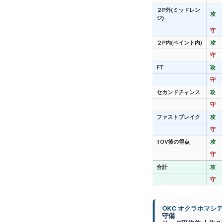
２P外(ミッドレン
攻
ジ)
守
２P内(ペイント内)
攻
守
FT
攻
守
セカンドチャンス
攻
守
ファストブレイク
攻
守
TOV後の得点
攻
守
合計
攻
守
OKC オクラホマシ
守備