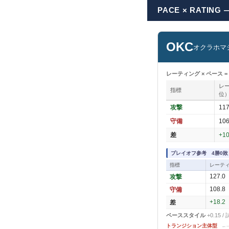
PACE × RATIN
OKC
オクラホマ
レーティング × ペース 
レ
指標
位
攻撃
11
守備
10
差
+1
プレイオフ参考 4勝0敗
指標
レーテ
攻撃
127.0
守備
108.8
差
+18.2
ペーススタイル
+0.15
トランジション主体型
←─