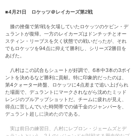
■4月21日 ロケッツ＠レイカーズ第2戦
膝の挫傷で第1戦を欠場していたロケッツのケビン・デ
ュラントが復帰。一方のレイカーズはドンチッチとオー
スティン・リーブスを欠く状態での戦いだったが、それ
でもロケッツを94点に抑えて勝利し、シリーズ2勝目を
あげた。
八村はこの試合もシュートが好調で、6本中3本の3ポイ
ントを決めるなど勝利に貢献。特に印象的だったのは、
第4クォーター終盤、ロケッツに4点差まで追い上げられ
た場面で、デュラントにマークされながら沈めたミッド
レンジのプルアップショットだ。チームに疲れが見え、
得点に苦しんでいた時間帯での値千金のジャンパーを、
デュラント超しに決めたのである。
実は前日の練習日、八村にレブロン・ジェームズとデ
ュラントという、2人のレジェンドが対戦する歴史的なプ