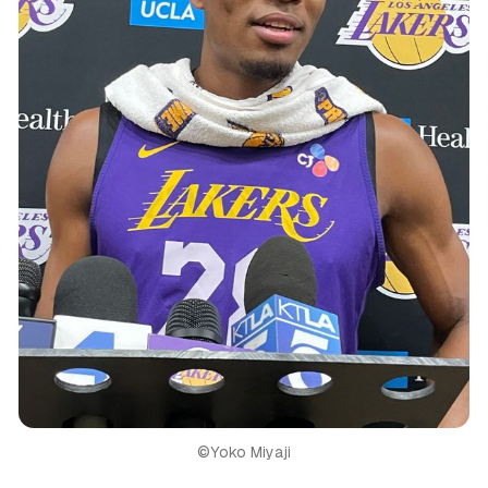
©️Yoko Miyaji