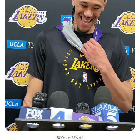
©️Yoko Miyaji