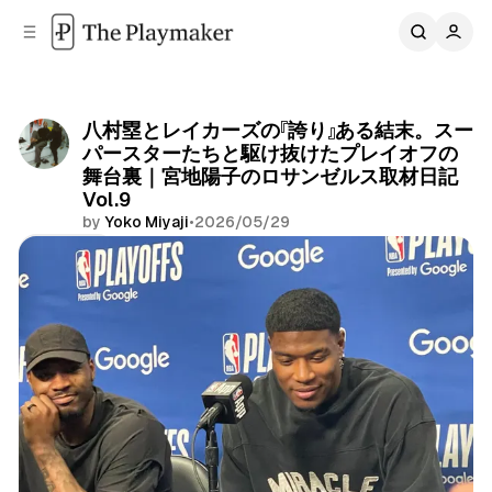
C
S
o
i
d
n
e
t
b
e
八村塁とレイカーズの『誇り』ある結末。スー
n
a
パースターたちと駆け抜けたプレイオフの
r
t
舞台裏｜宮地陽子のロサンゼルス取材日記
Vol.9
by
Yoko Miyaji
•
2026/05/29
Share