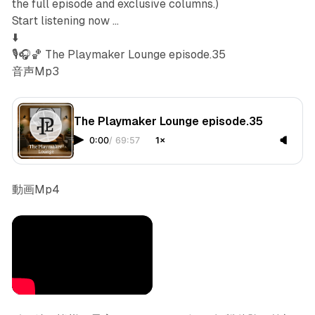
the full episode and exclusive columns.)
Start listening now ...
⬇️
🎙️🎧🏀 The Playmaker Lounge episode.35
音声Mp3
The Playmaker Lounge episode.35
0:00
/
69:57
1×
動画Mp4