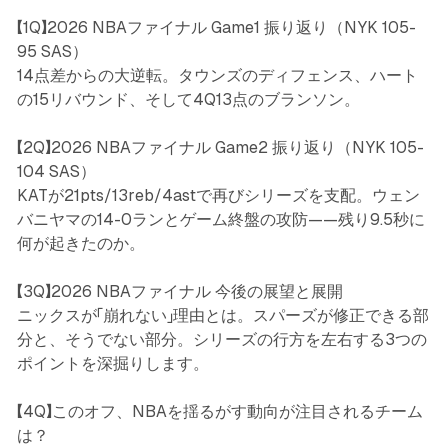
【1Q】2026 NBAファイナル Game1 振り返り（NYK 105-
95 SAS）
14点差からの大逆転。タウンズのディフェンス、ハート
の15リバウンド、そして4Q13点のブランソン。
【2Q】2026 NBAファイナル Game2 振り返り（NYK 105-
104 SAS）
KATが21pts/13reb/4astで再びシリーズを支配。ウェン
バニヤマの14-0ランとゲーム終盤の攻防——残り9.5秒に
何が起きたのか。
【3Q】2026 NBAファイナル 今後の展望と展開
ニックスが「崩れない」理由とは。スパーズが修正できる部
分と、そうでない部分。シリーズの行方を左右する3つの
ポイントを深掘りします。
【4Q】このオフ、NBAを揺るがす動向が注目されるチーム
は？