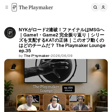
C
S
o
i
d
n
e
t
b
e
NYKがロード2連破！ファイナルはMSGへ
n
a
｜Game1・Game2 完全振り返り｜シリー
r
t
ズを支配するKATの正体｜このオフ動くの
はどのチームだ？ The Playmaker Lounge
ep.35
by
The Playmaker
•
2026/06/09
Comments
Share