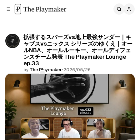
C
S
o
i
d
n
e
t
b
e
拡張するスパーズvs地上最強サンダー｜キ
n
a
ャブスvsニックス シリーズのゆくえ｜オー
r
t
ルNBA、オールルーキー、オールディフェ
ンスチーム発表 The Playmaker Lounge
ep.33
by
The Playmaker
•
2026/05/26
Comments
Share