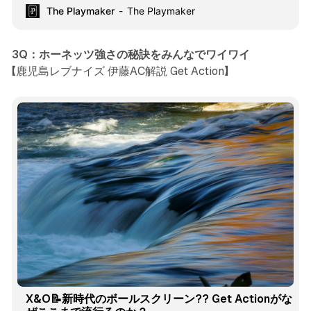
い裏話、そして来場者とのQ&Aセッションまで。 リアルだか
The Playmaker
The Playmaker
らこそ生まれる熱量を体験できる90分です。 NBAファンが
集まり、語り、繋がる空間をぜひ体験してください。 【イベ
ント概要】 📍開催日：2026年3月15日（日） 📍時間：
3Q：ホーネッツ強さの秘訣をみんなでワイワイ
14:00〜17:30 公開収録は15:00から16:30まで 📍会場：
【鹿児島レブナイズ 伊藤AC解説 Get Action】
BLEZASIA（池袋） Web Site https://blezasia.com/ ■出演
MC：副島淳 レギュラーコメンテーター : 佐々木クリス / ニ
コラス武 / シェリー・シャーマ ■観覧形式 ・前列エキスパー
トプラン席：The Playmaker有料会員「エキスパートプラ
ン」
X&O📝新時代のボールスクリーン?? Get Actionがな