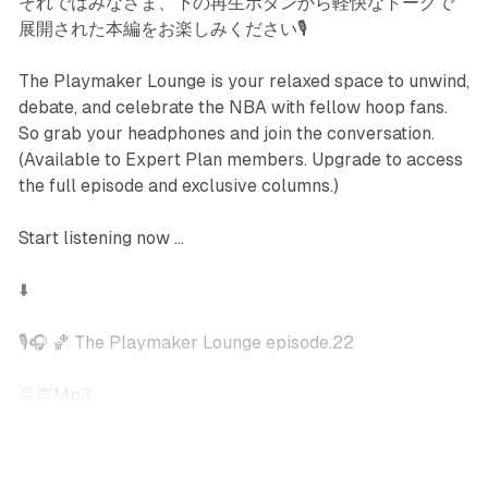
それではみなさま、下の再生ボタンから軽快なトークで
展開された本編をお楽しみください🎙️
The Playmaker Lounge is your relaxed space to unwind,
debate, and celebrate the NBA with fellow hoop fans.
So grab your headphones and join the conversation.
(Available to Expert Plan members. Upgrade to access
the full episode and exclusive columns.)
Start listening now ...
⬇️
🎙️🎧 🏀 The Playmaker Lounge episode.22
音声Mp3