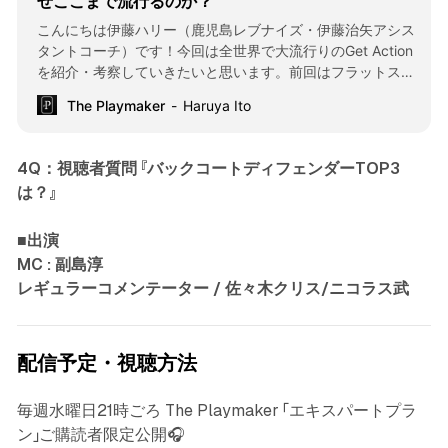
ぜここまで流行るのか？
こんにちは伊藤ハリー（鹿児島レブナイズ・伊藤治矢アシス
タントコーチ）です！今回は全世界で大流行りのGet Action
を紹介・考察していきたいと思います。前回はフラットスク
リーンというボールスクリーン（以下BS）の種類、そしてそ
The Playmaker
Haruya Ito
の有効性を発揮するために必要なボールハンドラーのセット
アップのスキルなどについて言及しました。今回は同じ2対2
で終わるアクションでも、オフボールが絡んだGet Actionに
4Q：視聴者質問 『バックコートディフェンダーTOP3
ついて言及し、深掘りしたいと思います。 Get Actionとは そ
は？』
もそもGet Actionとは何のことでしょうか？ここでは僕も結
構お世話になっている The Basketball Action Dictionaryから
■出演
引用します（あくまでも個人ブログのようなサイトなので正
式な定義ではないかもしれませんが、私的には納得する解釈
MC : 副島淳
なのでこちらから引用させていただきます）。 “Definition:
レギュラーコメンテーター / 佐々木クリス/ニコラス武
an action in which a player (usually a guard) passes to a
teammate (usually a big) and then fol
配信予定・視聴方法
毎週水曜日21時ごろ The Playmaker 「エキスパートプラ
ン」ご購読者限定公開🎧