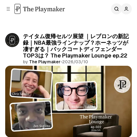
C
S
o
i
d
n
e
t
b
e
テイタム復帰セルツ展望 ｜レブロンの新記
n
a
録｜NBA最強ラインナップ？ホーネッツが
r
t
凄すぎる｜バックコートディフェンダー
TOP3は？ The Playmaker Lounge ep.22
by
The Playmaker
•
2026/03/10
Share
The Playmaker Lounge