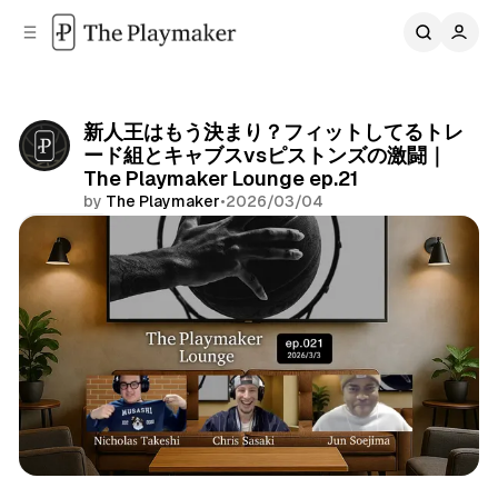
C
S
o
i
d
n
e
t
b
e
新人王はもう決まり？フィットしてるトレ
n
a
ード組とキャブスvsピストンズの激闘｜
r
t
The Playmaker Lounge ep.21
by
The Playmaker
•
2026/03/04
Share
The Playmaker Lounge