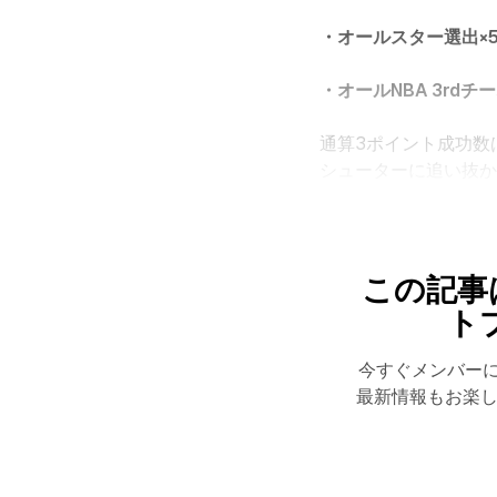
・オールスター選出×
・オールNBA 3rdチ
通算3ポイント成功数
シューターに追い抜か
この記事
ト
今すぐメンバー
最新情報もお楽し