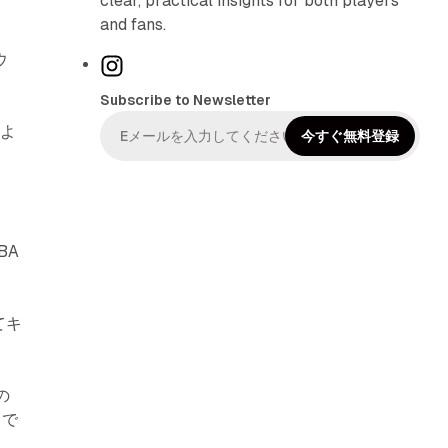
clear, practical insights for both players
and fans.
ウ
I
n
Subscribe to Newsletter
s
によ
t
今すぐ無料登録
a
g
r
a
BA
m
。
てキ
の
目で