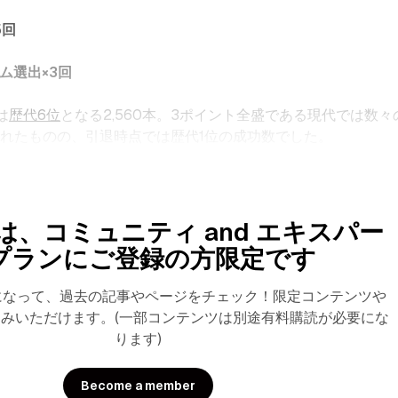
5回
ーム選出×3回
は
歴代6位
となる2,560本。3ポイント全盛である現代では数々
れたものの、引退時点では歴代1位の成功数でした。
は、コミュニティ and エキスパー
プランにご登録の方限定です
になって、過去の記事やページをチェック！限定コンテンツや
みいただけます。(一部コンテンツは別途有料購読が必要にな
ります)
Become a member