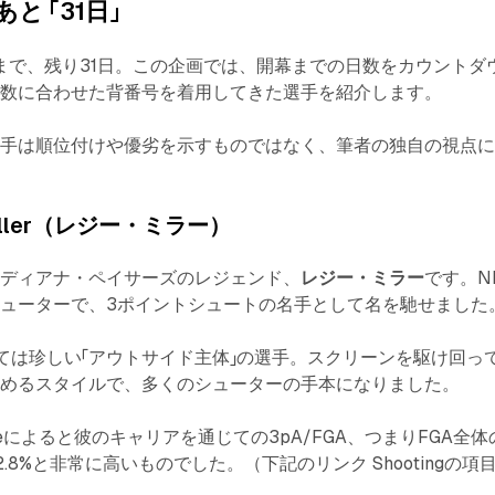
と 「31日」
開幕まで、残り31日。この企画では、開幕までの日数をカウントダ
日数に合わせた背番号を着用してきた選手を紹介します。
選手は順位付けや優劣を示すものではなく、筆者の独自の視点
 Miller（レジー・ミラー）
ンディアナ・ペイサーズのレジェンド、
レジー・ミラー
です。N
ューターで、3ポイントシュートの名手として名を馳せました
おいては珍しい「アウトサイド主体」の選手。スクリーンを駆け回っ
決めるスタイルで、多くのシューターの手本になりました。
ferenceによると彼のキャリアを通じての3pA/FGA、つまりFGA全体
.8%と非常に高いものでした。（下記のリンク Shootingの項