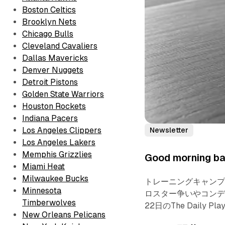
Boston Celtics
Brooklyn Nets
Chicago Bulls
Cleveland Cavaliers
Dallas Mavericks
Denver Nuggets
Detroit Pistons
Golden State Warriors
Houston Rockets
Indiana Pacers
Los Angeles Clippers
Newsletter
Los Angeles Lakers
Memphis Grizzlies
Good morning bas
Miami Heat
Milwaukee Bucks
トレーニングキャン
Minnesota
ロスター争いやコンデ
Timberwolves
22日のThe Daily 
New Orleans Pelicans