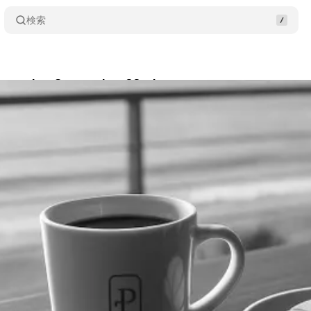
検索
Playmaker September 22nd
Share
usawa
•
2025/09/22