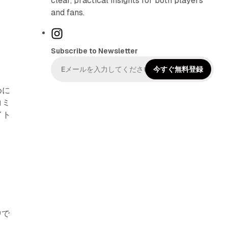
clear, practical insights for both players
and fans.
I
n
Subscribe to Newsletter
s
t
今すぐ無料登録
a
めに
g
コミ
r
イト
a
m
中で