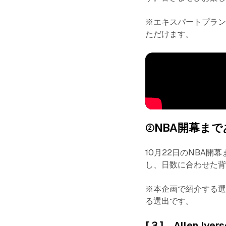
※エキスパートプラン
ただけます。
②NBA開幕まであ
10月22日のNBA
し、日数に合わせた
※本企画で紹介する
る選出です。
[３] Allen I