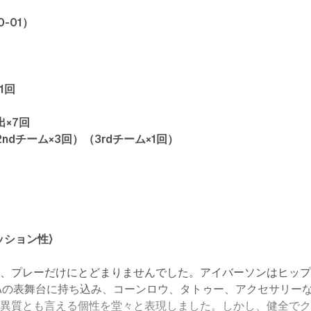
-01）
1回
出×7回
2ndチーム×3回）（3rdチーム×1回）
ッション性〉
は、プレーだけにとどまりませんでした。アイバーソンはヒッ
Aの表舞台に持ち込み、コーンロウ、タトゥー、アクセサリー
は異質とも言える個性を堂々と表現しました。しかし、健全で