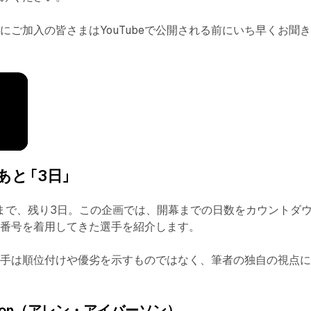
にご加入の皆さまはYouTubeで公開される前にいち早くお聞
と 「3日」
開幕まで、残り3日。この企画では、開幕までの日数をカウントダ
背番号を着用してきた選手を紹介します。
選手は順位付けや優劣を示すものではなく、筆者の独自の視点
verson（アレン・アイバーソン）