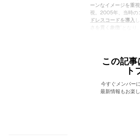
ーンなイメージを重視
視。2005年、当時
ドレスコードを導入
し
さを貫く象徴
”となり
この記事
ト
今すぐメンバー
最新情報もお楽し