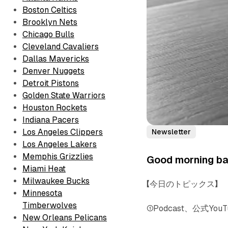
Boston Celtics
Brooklyn Nets
Chicago Bulls
Cleveland Cavaliers
Dallas Mavericks
Denver Nuggets
Detroit Pistons
Golden State Warriors
Houston Rockets
Indiana Pacers
Los Angeles Clippers
Newsletter
Los Angeles Lakers
Memphis Grizzlies
Good morning bas
Miami Heat
Milwaukee Bucks
【今日のトピックス】
Minnesota
Timberwolves
①Podcast、公式Yo
New Orleans Pelicans