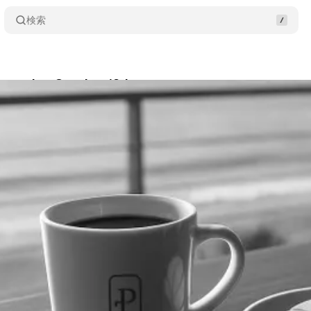
検索
laymaker October 19th
Share
usawa
•
2025/10/19