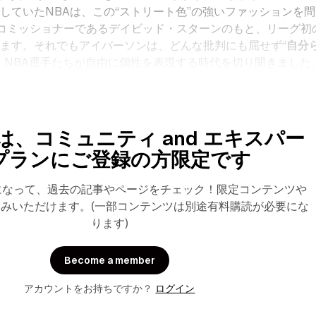
していたNBAは、この“ストリート色”の強いファッションを問
のコミッショナーであるデイビッド・スターンのもと、リーグ初
ます。それでもアイバーソンは、どんな批判にも屈せず“
自分
、NBA選手たちが自由に個性を表現する時代を切り開きました
は、コミュニティ and エキスパー
プランにご登録の方限定です
になって、過去の記事やページをチェック！限定コンテンツや
みいただけます。(一部コンテンツは別途有料購読が必要にな
ります)
Become a member
アカウントをお持ちですか？
ログイン