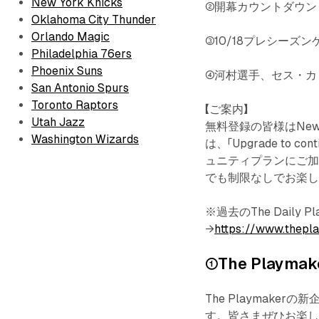
New York Knicks
②開幕カウントダウン [３]
Oklahoma City Thunder
Orlando Magic
③10/18プレシーズ
Philadelphia 76ers
Phoenix Suns
④河村選手、セス・カ
San Antonio Spurs
Toronto Raptors
【ご案内】
Utah Jazz
無料登録の皆様はNew
Washington Wizards
は、「Upgrade to c
ュニティプランにご加入
でも制限なしでお楽
※過去のThe Daily
→
https://www.thepl
①The Playm
The Playmakerの
す。皆さまぜひお楽