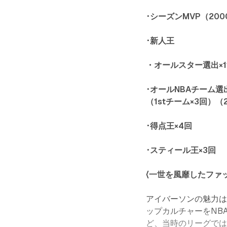
･シーズンMVP（2000
･新人王
・オールスター選出×1
･オールNBAチーム選
（1stチーム×3回）（
･得点王×4回
･スティール王×3回
〈一世を風靡したファ
アイバーソンの魅力
ップカルチャーをNB
ど、当時のリーグで