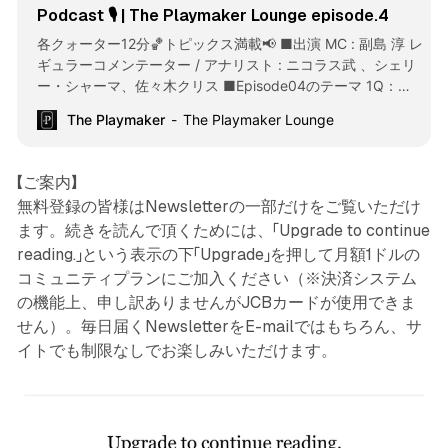
Podcast 🎙️ | The Playmaker Lounge episode.4
各クォーター12分🏀トピックス満載📢 ■出演 MC : 副島 淳 レ
ギュラーコメンテーター / アナリスト : ニコラス武 、シェリ
ー・シャーマ、佐々木クリス ■Episode04のテーマ 1Q：開
幕負けなし7連勝！王者オクラホマシティ・サンダーの強さと
The Playmaker
The Playmaker Lounge
は？ 2Q：期待のNBA2年目選手は？ 逆に2年目のスランプ
に陥っている選手は？ ーーーーーHALF TIMEーーーーーーー
3Q：NBAルールでひとつ変えられるとしたら？ 4Q：NBAカ
【ご案内】
ップの楽しみ方＆優勝予想！ 1Q: Undefeated to start the
無料登録の皆様はNewsletterの一部だけをご覧いただけ
season — 7 straight wins! What makes the defending
ます。続きを読んで頂くためには、「Upgrade to continue
champions, the Oklahoma City Thunder, so dominant? 2Q:
reading.」という表示の下「Upgrade」を押して月額1ドルの
Which second-year
コミュニティプランにご加入ください（※決済システム
の機能上、申し訳ありませんがJCBカードが使用できま
せん）。毎日届くNewsletterをE-mailではもちろん、サ
イトでも制限なしでお楽しみいただけます。