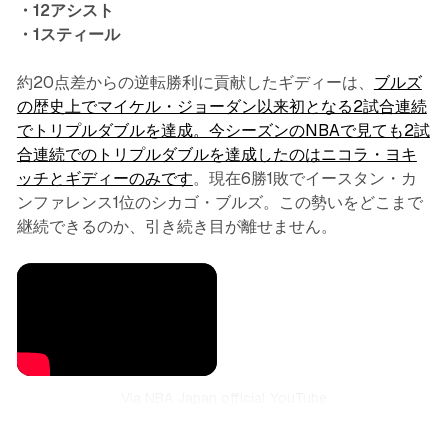
・12アシスト
・1スティール
約20点差からの逆転勝利に貢献したギディーは、
ブルズ
の歴史上でマイケル・ジョーダン以来初となる2試合連続
でトリプルダブルを達成。今シーズンのNBAで見ても2試
合連続でのトリプルダブルを達成したのはニコラ・ヨキ
ッチとギディーのみです
。現在6勝1敗でイースタン・カ
ンファレンス1位のシカゴ・ブルズ。この勢いをどこまで
継続できるのか、引き続き目が離せません。
Via NBA Japan official YouTube