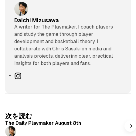
Daichi Mizusawa
A writer for The Playmaker, I coach players
and study the game through player
development and basketball theory. I
collaborate with Chris Sasaki on media and
analysis projects, delivering clear, practical
insights for both players and fans.
I
n
s
t
a
g
次を読む
r
The Daily Playmaker August 8th
a
m