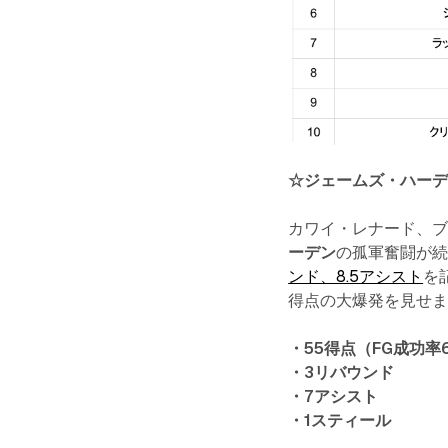
☆ジェームズ・ハー
カワイ・レナード、
ーデン
の孤軍奮闘が
ンド、8.5アシスト
を
得点の大爆発を見せ
・55得点（FG成功率65
・3リバウンド
・7アシスト
・1スティール