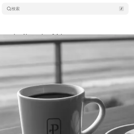
検索
Playmaker November 24th
Share
usawa
•
2025/11/24