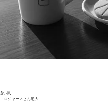
追い風
ー・ロジャースさん逝去