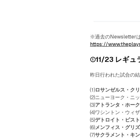
※過去のNewslet
https://www.theplay
①11/23 レ
昨日行われた試合の
⑴
ロサンゼルス・ク
⑵ニューヨーク・ニ
⑶
アトランタ・ホー
⑷ワシントン・ウィ
⑸
デトロイト・ピス
⑹
メンフィス・グリ
⑺
サクラメント・キ