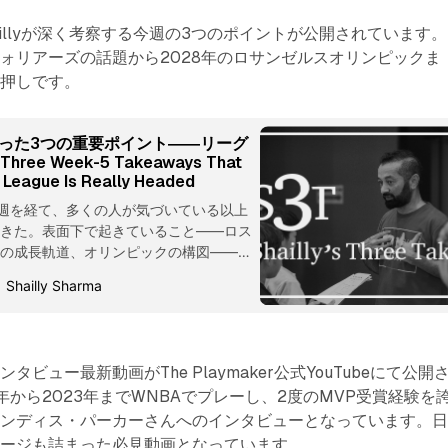
rのShaillyが深く考察する今週の3つのポイントが公開されています
ォリアーズの話題から2028年のロサンゼルスオリンピックま
白押しです。
った3つの重要ポイント――リーグ
ree Week-5 Takeaways That
 League Is Really Headed
第5週を経て、多くの人が気づいている以上
てきた。表面下で起きていること――ロス
手の成長軌道、オリンピックの構図――
でなく、数年先のリーグの姿を形作ってい
Shailly Sharma
なポイントを挙げる。 Week 5 of the
red more clarity than most realize.
eath the surface — roster health,
ories, the Olympic picture — is setting
ビュー最新動画がThe Playmaker公式YouTubeにて公開
 league will look like not only this year,
年から2023年までWNBAでプレーし、2度のMVP受賞経験を
ャンディス・パーカーさんへのインタビューとなっています。
セージも詰まった必見動画となっています。