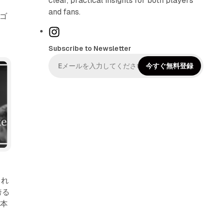
clear, practical insights for both players
and fans.
。ゴ
I
n
Subscribe to Newsletter
s
t
今すぐ無料登録
a
g
r
a
m
され
誇る
日本