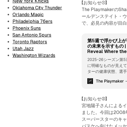
New York Knicks
【お知らせ①】
Oklahoma City Thunder
The Playmake
Orlando Magic
ールデンステイト・ウ
Philadelphia 76ers
で、必見の内容が目
Phoenix Suns
San Antonio Spurs
第5週で浮かび上が
Toronto Raptors
の未来を示すもの | Th
Utah Jazz
Reveal Where the
Washington Wizards
2025-26シーズン
に明確なものが見え
ターの健康状態、選
が、今シーズンだけ
The Playmaker
る。 ここでは3つの重要
2025-26 season delive
What’s happening ben
【お知らせ②】
developmental traject
宮地陽子さんによるインタ
the stage for what the
ました。今回は2008
but
スーパースターのキ
バスケへ向けたメッ