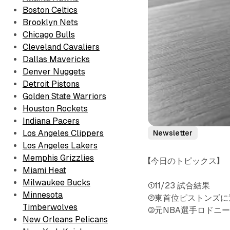
Boston Celtics
Brooklyn Nets
Chicago Bulls
Cleveland Cavaliers
Dallas Mavericks
Denver Nuggets
Detroit Pistons
Golden State Warriors
Houston Rockets
Indiana Pacers
Los Angeles Clippers
Newsletter
Los Angeles Lakers
Memphis Grizzlies
【今日のトピックス】
Miami Heat
Milwaukee Bucks
①11/23 試合結果
Minnesota
②東首位ピストンズに
Timberwolves
③元NBA選手ロドニ
New Orleans Pelicans