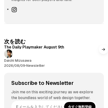
I
n
s
t
a
g
次を読む
r
The Daily Playmaker August 9th
a
m
Daichi Mizusawa
2026/08/09
•
Newsletter
Subscribe to Newsletter
Join me on this exciting journey as we explore
the boundless world of web design together.
今すぐ無料登録