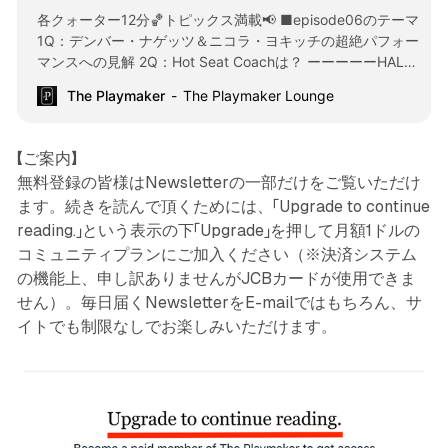
各クォーター12分🏀トピックス満載📢 ■episode06のテーマ
1Q：デンバー・ナゲッツ＆ニコラ・ヨキッチの超絶パフォー
マンスへの見解 2Q：Hot Seat Coachは？ ーーーーーHALF
TIMEーーーーーーー 3Q：残り5秒に3ポイントシュートを託
The Playmaker
The Playmaker Lounge
す選手は誰？ 4Q：レブロン復帰後も八村選手はスタメン起
用される？ 1Q： The Denver Nuggets and Nikola Jokic:
Analyzing the Next-Level Performance 2Q：Who’s on the
【ご案内】
NBA’s Coaching Hot Seat? 3Q： Who Takes the Clutch
無料登録の皆様はNewsletterの一部だけをご覧いただけ
Shot? (A Three with 5 Seconds Left) 4Q：
ます。続きを読んで頂くためには、「Upgrade to continue
reading.」という表示の下「Upgrade」を押して月額1ドルの
コミュニティプランにご加入ください（※決済システム
の機能上、申し訳ありませんがJCBカードが使用できま
せん）。毎日届くNewsletterをE-mailではもちろん、サ
イトでも制限なしでお楽しみいただけます。