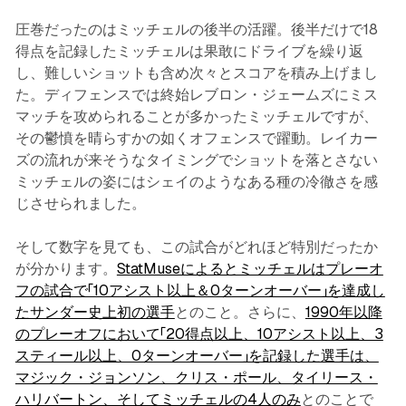
圧巻だったのはミッチェルの後半の活躍。後半だけで18
得点を記録したミッチェルは果敢にドライブを繰り返
し、難しいショットも含め次々とスコアを積み上げまし
た。ディフェンスでは終始レブロン・ジェームズにミス
マッチを攻められることが多かったミッチェルですが、
その鬱憤を晴らすかの如くオフェンスで躍動。レイカー
ズの流れが来そうなタイミングでショットを落とさない
ミッチェルの姿にはシェイのようなある種の冷徹さを感
じさせられました。
そして数字を見ても、この試合がどれほど特別だったか
が分かります。
StatMuseによるとミッチェルはプレーオ
フの試合で「10アシスト以上＆0ターンオーバー」を達成し
たサンダー史上初の選手
とのこと。さらに、
1990年以降
のプレーオフにおいて「20得点以上、10アシスト以上、3
スティール以上、0ターンオーバー」を記録した選手は、
マジック・ジョンソン、クリス・ポール、タイリース・
ハリバートン、そしてミッチェルの4人のみ
とのことで