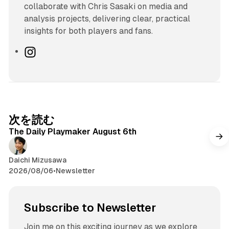
collaborate with Chris Sasaki on media and
analysis projects, delivering clear, practical
insights for both players and fans.
I
n
s
t
a
g
次を読む
r
The Daily Playmaker August 6th
a
m
Daichi Mizusawa
2026/08/06
•
Newsletter
Subscribe to Newsletter
Join me on this exciting journey as we explore