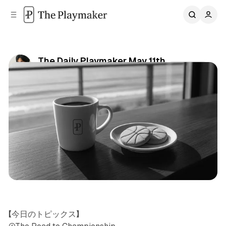
C
S
o
i
d
n
e
t
b
e
The Daily Playmaker May 11th
n
a
Share
by
Daichi Mizusawa
•
2026/05/11
r
t
Newsletter
【今日のトピックス】