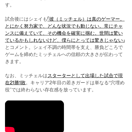
す。
試合後にはシェイも
「彼（ミッチェル）は真のゲーマー。
とにかく努力家で、どんな状況でも動じない。常にチャ
ンスに備えていて、その機会を確実に掴む。世間は驚い
ているかもしれないけど、僕らにとっては驚きじゃない」
とコメント。シェイ不調の時間帯を支え、勝負どころで
ゲームを締めたミッチェルへの信頼の大きさが伝わって
きます。
なお、ミッチェルは
スターターとして出場した試合で現
在21勝1敗
。キャリア2年目の若きガードは単なる“穴埋め
役”では終わらない存在感を放っています。