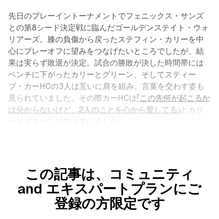
先日のプレーイントーナメントでフェニックス・サンズ
との第8シード決定戦に臨んだゴールデンステイト・ウォ
リアーズ。膝の負傷から戻ったステフィン・カリーを中
心にプレーオフに望みをつなげたいところでしたが、結
果は実らず敗退が決定。試合の勝敗が決した時間帯には
ベンチに下がったカリーとグリーン、そしてスティー
ブ・カーHCの3人は互いに肩を組み、言葉を交わす姿も
見られていました。その際カーHCは
「この先何が起こるか
は分からないけど、2人のことを心から愛してる」
とカリ
ーとグリーンに告げていました。
この記事は、コミュニティ
and エキスパートプランにご
登録の方限定です