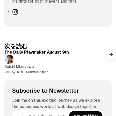
insights for both players and fans.
I
n
s
t
a
g
次を読む
r
The Daily Playmaker August 9th
a
m
Daichi Mizusawa
2026/08/09
•
Newsletter
Subscribe to Newsletter
Join me on this exciting journey as we explore
the boundless world of web design together.