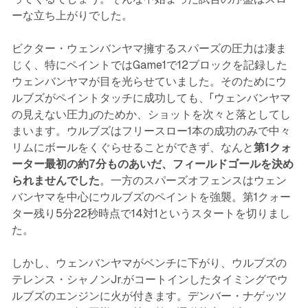
ーな立ち上がりでした。
ビクター・ウェンバンヤマ擁するスパーズの圧力は凄ま
じく、特にペイントではGame1で12ブロックを記録した
ウェンバンヤマが目を光らせていました。そのためにウ
ルブズがペイントタッチに成功しても、「ウェンバンヤマ
の見えない圧力」のためか、ショットを次々と落としてし
まいます。ウルブズはフリースロー1本の成功のみで中々
リムにボールをくぐらせることができず、なんと
第1クォ
ーター最初の約7分ものあいだ、フィールドゴールを決め
られませんでした
。一方のスパーズオフェンスはウェン
バンヤマを中心にウルブズのペイントを強襲。第1クォー
ター残り5分22秒時点で14対1というスタートを切りまし
た。
しかし、ウェンバンヤマがベンチに下がり、ウルブズの
テレンス・シャノンJr.がコートインしたタイミングでウ
ルブズのエンジンに火が付きます。デンバー・ナゲッツ