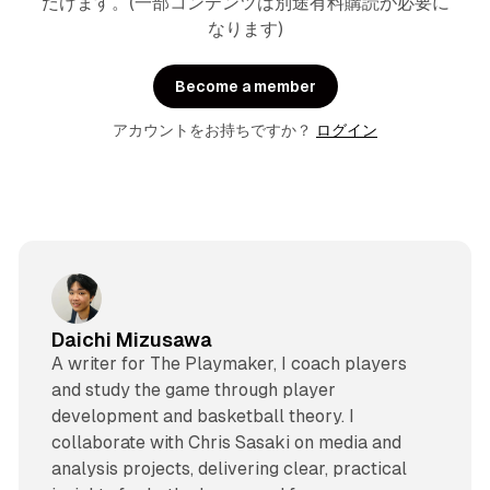
だけます。(一部コンテンツは別途有料購読が必要に
なります)
Become a member
アカウントをお持ちですか？
ログイン
Daichi Mizusawa
A writer for The Playmaker, I coach players
and study the game through player
development and basketball theory. I
collaborate with Chris Sasaki on media and
analysis projects, delivering clear, practical