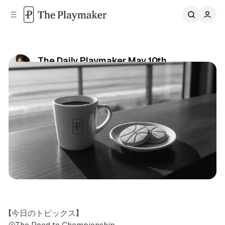
C
S
o
i
d
n
e
t
b
e
The Daily Playmaker May 10th
n
a
Share
by
Daichi Mizusawa
•
2026/05/10
r
t
Newsletter
【今日のトピックス】