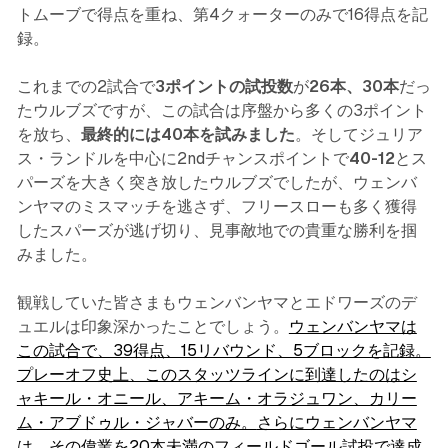
トムーブで得点を重ね、第4クォーターのみで16得点を記
録。
これまでの2試合で
3ポイントの試投数
が
26本、30本
だっ
たウルブズですが、この試合は序盤から多くの3ポイント
を放ち、
最終的には40本を試みました
。そしてジュリア
ス・ランドルを中心に2ndチャンスポイントで
40-12
とス
パーズを大きく突き放したウルブズでしたが、ウェンバ
ンヤマのミスマッチを逃さず、フリースローも多く獲得
したスパーズが逃げ切り、見事敵地での貴重な勝利を掴
みました。
観戦していた皆さまもウェンバンヤマとエドワーズのデ
ュエルは印象深かったことでしょう。
ウェンバンヤマは
この試合で、39得点、15リバウンド、5ブロックを記録。
プレーオフ史上、このスタッツラインに到達したのはシ
ャキール・オニール、アキーム・オラジュワン、カリー
ム・アブドゥル・ジャバーのみ。
さらにウェンバンヤマ
は、その偉業を20本未満のフィールドゴール試投で達成