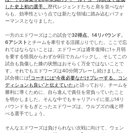
した史上初の選手。
歴代レジェンドたちと肩を並べなが
らも、効率性という点では新たな領域に踏み込むパフォ
ーマンスとなりました。
一方のエドワーズはこの試合で
32得点、14リバウンド、
6アシスト
とチームを牽引する活躍ぶりでした。ここで忘
れてはならないことは、エドワーズは通常復帰に1ヶ月弱
を要する怪我からわずか9日でカムバックし、そしてこの
試合も負傷した膝の状態はおそらく万全ではないことで
す。それでもエドワーズは40分間プレーし続けました。
試合後には
「コーチには“今夜必要なだけプレーする。コン
ディションも良い”と伝えていた」
と語っており、チームを
勝利に導くために、自ら進んで責任を背負っていたこと
を明かしました。そんな中でもキャリアハイに並ぶ14リ
バウンドをもぎとったエドワーズは、ウルブズの魂と呼
べる選手でしょう。
そんなエドワーズは負けられない次戦に向けて、ウェン