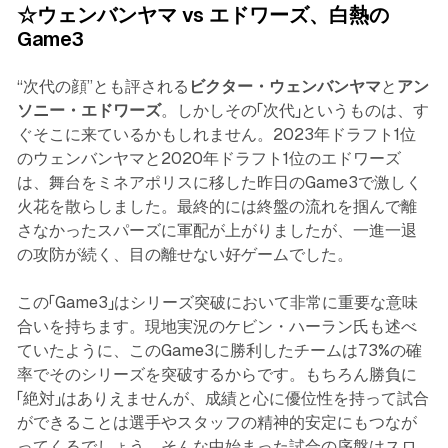
☆ウェンバンヤマ vs エドワーズ、白熱の
Game3
“次代の顔”とも評される
ビクター・ウェンバンヤマ
と
アン
ソニー・エドワーズ
。しかしその「次代」というものは、す
ぐそこに来ているかもしれません。2023年ドラフト1位
のウェンバンヤマと2020年ドラフト1位のエドワーズ
は、舞台をミネアポリスに移した昨日のGame3で激しく
火花を散らしました。最終的には終盤の流れを掴んで離
さなかったスパーズに軍配が上がりましたが、一進一退
の攻防が続く、目の離せない好ゲームでした。
この「Game3」はシリーズ突破において非常に重要な意味
合いを持ちます。現地実況のケビン・ハーラン氏も述べ
ていたように、このGame3に勝利したチームは73%の確
率でそのシリーズを突破するからです。もちろん勝負に
「絶対」はありえませんが、成績と心に優位性を持って試合
ができることは選手やスタッフの精神的安定にもつなが
ってくるでしょう。そんな中始まった試合の序盤はスロ