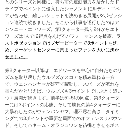
とのシリーズと同様に、持ち前の運動能力を活かしたド
ライブでペイントに侵入したシャノンJr.にルディ・ゴベ
アが合わせ、難しいショットを決めきる展開が2ポゼッシ
ョン連続で続きました。そこから仕事を遂行したのはア
ンソニー・エドワーズ。第1クォーター残り2分からエド
ワーズは1人で12得点をあげるパフォーマンスを披露。
ラ
ストポゼッションではブザービーターで3ポイントを沈
め、ターゲットセンターに集まったファンを大いに沸か
せました。
第2クォーター以降は、エドワーズを中心に自分たちのリ
ズムを取り戻したウルブズがスコアを積み重ねる一方
で、ウェンバンヤマが好守で躍動し、スパーズが流れを
掴んだかと思えば、ウルブズも3ポイントでしぶとく追い
つく展開が続きます。前半は51-51の同点、第3クォータ
ーには3ポイントの応酬、そして勝負の第4クォーターに
大暴れしたのがウェンバンヤマ。理不尽な高さ、タイミ
ングでの3ポイントや重要な局面でのオフェンスリバウン
ド、そしてハキーム・オラジュワンを彷彿とさせるポス