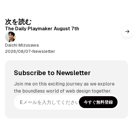
t
a
g
次を読む
r
The Daily Playmaker August 7th
a
m
Daichi Mizusawa
2026/08/07
•
Newsletter
Subscribe to Newsletter
Join me on this exciting journey as we explore
the boundless world of web design together.
今すぐ無料登録