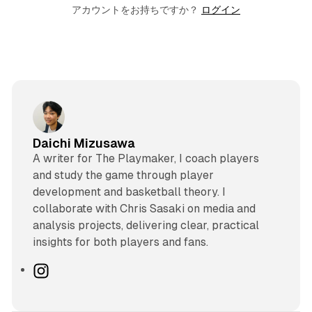
アカウントをお持ちですか？
ログイン
Daichi Mizusawa
A writer for The Playmaker, I coach players
and study the game through player
development and basketball theory. I
collaborate with Chris Sasaki on media and
analysis projects, delivering clear, practical
insights for both players and fans.
I
n
s