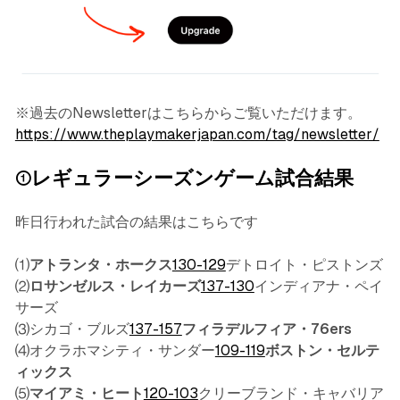
※過去のNewsletterはこちらからご覧いただけます。
https://www.theplaymakerjapan.com/tag/newsletter/
①レギュラーシーズンゲーム試合結果
昨日行われた試合の結果はこちらです
⑴
アトランタ・ホークス
130-129
デトロイト・ピストンズ
⑵
ロサンゼルス・レイカーズ
137-130
インディアナ・ペイ
サーズ
⑶シカゴ・ブルズ
137-157
フィラデルフィア・76ers
⑷オクラホマシティ・サンダー
109-119
ボストン・セルテ
ィックス
⑸
マイアミ・ヒート
120-103
クリーブランド・キャバリア