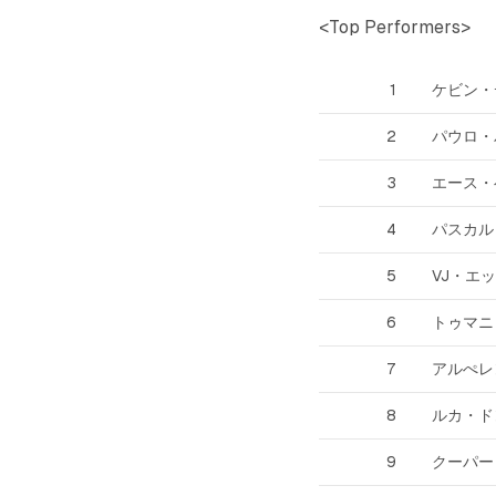
<Top Performers>
1
ケビン・
2
パウロ・
3
エース・
4
パスカル
5
VJ・エ
6
トゥマニ
7
アルぺレ
8
ルカ・ド
9
クーパー