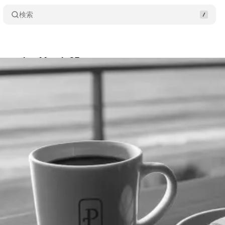
検索
Playmaker March 25
Share
wa
•
2026/03/25