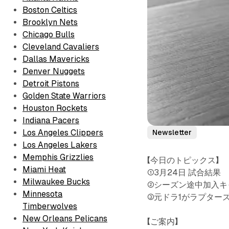
Boston Celtics
Brooklyn Nets
Chicago Bulls
Cleveland Cavaliers
Dallas Mavericks
Denver Nuggets
Detroit Pistons
Golden State Warriors
Houston Rockets
Indiana Pacers
Los Angeles Clippers
Newsletter
Los Angeles Lakers
Memphis Grizzlies
【今日のトピックス】
Miami Heat
①3月24日 試合結果
Milwaukee Bucks
②シーズン途中加入キ
Minnesota
③元ドラ1がラプターズ
Timberwolves
New Orleans Pelicans
【ご案内】