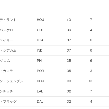
デュラント
HOU
40
7
バンケロ
ORL
39
4
ベイリー
UTA
37
6
・シアカム
IND
37
6
ッジコム
PHI
35
6
・カマラ
POR
35
3
ン・シェングン
HOU
33
13
ンチッチ
LAL
32
7
・フラッグ
DAL
32
4