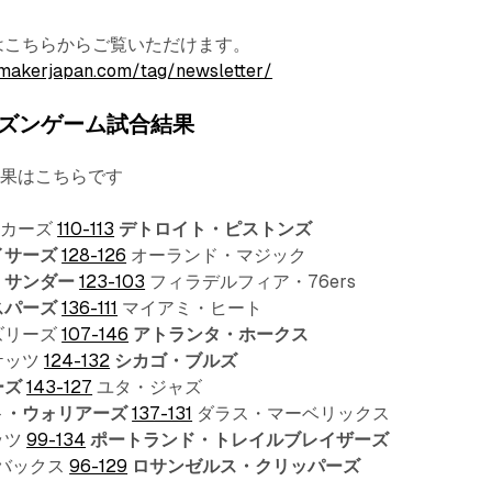
terはこちらからご覧いただけます。
makerjapan.com/tag/newsletter/
ズンゲーム試合結果
結果はこちらです
イカーズ
110-113
デトロイト・ピストンズ
イサーズ
128-126
オーランド・マジック
・サンダー
123-103
フィラデルフィア・76ers
スパーズ
136-111
マイアミ・ヒート
ズリーズ
107-146
アトランタ・ホークス
ケッツ
124-132
シカゴ・ブルズ
ーズ
143-127
ユタ・ジャズ
ト・ウォリアーズ
137-131
ダラス・マーベリックス
ッツ
99-134
ポートランド・トレイルブレイザーズ
・バックス
96-129
ロサンゼルス・クリッパーズ