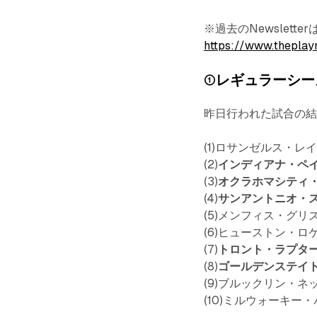
※過去のNewslet
https://www.theplay
①レギュラーシー
昨日行われた試合の
(1)ロサンゼルス・レ
(2)
インディアナ・ペ
(3)
オクラホマシティ
(4)
サンアントニオ・
(5)メンフィス・グリ
(6)ヒューストン・ロ
(7)
トロント・ラプタ
(8)
ゴールデンステイ
(9)ブルックリン・ネ
(10)ミルウォーキー