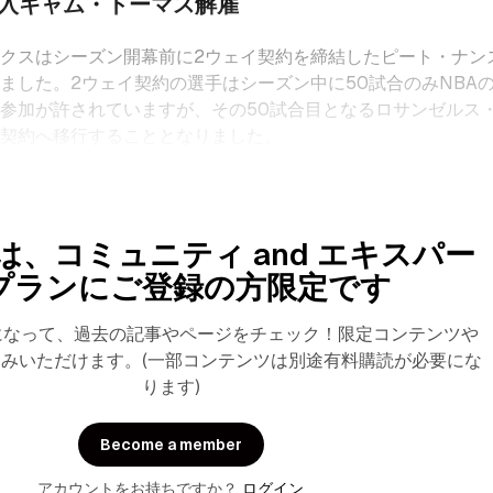
入キャム・トーマス解雇
クスはシーズン開幕前に2ウェイ契約を締結したピート・ナン
ました。2ウェイ契約の選手はシーズン中に50試合のみNBA
参加が許されていますが、その50試合目となるロサンゼルス
本契約へ移行することとなりました。
は、コミュニティ and エキスパー
プランにご登録の方限定です
になって、過去の記事やページをチェック！限定コンテンツや
みいただけます。(一部コンテンツは別途有料購読が必要にな
ります)
Become a member
アカウントをお持ちですか？
ログイン