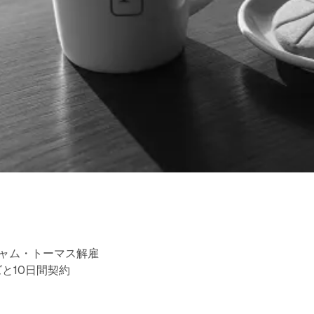
ャム・トーマス解雇
と10日間契約