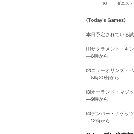
10
ダニス・
〈Today's Games〉
本日予定されている
⑴サクラメント・キン
―8時から
⑵ニューオリンズ・ペ
―8時30分から
⑶オーランド・マジッ
―9時から
⑷デンバー・ナゲッツ 
―12時から