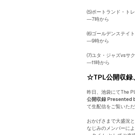
⑸ポートランド・トレイ
―7時から
⑹ゴールデンステイト
―9時から
⑺ユタ・ジャズvsサ
―11時から
☆TPL公開収
昨日、池袋にてThe P
公開収録 Presented b
て生配信をご覧いた
おかげさまで大盛況と
なじみのメンバーによ