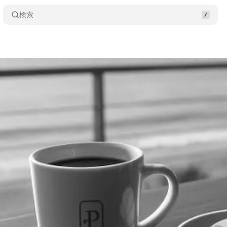
検索
laymaker March 16th
Share
usawa
•
2026/03/16