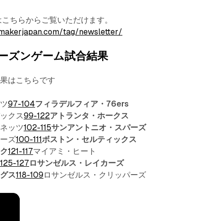
terはこちらからご覧いただけます。
makerjapan.com/tag/newsletter/
ーズンゲーム試合結果
結果はこちらです
ッツ
97-104
フィラデルフィア・76ers
バックス
99-122
アトランタ・ホークス
ーネッツ
102-115
サンアントニオ・スパーズ
ザーズ
100-111
ボストン・セルティックス
ック
121-117
マイアミ・ヒート
ツ
125-127
ロサンゼルス・レイカーズ
ングス
118-109
ロサンゼルス・クリッパーズ