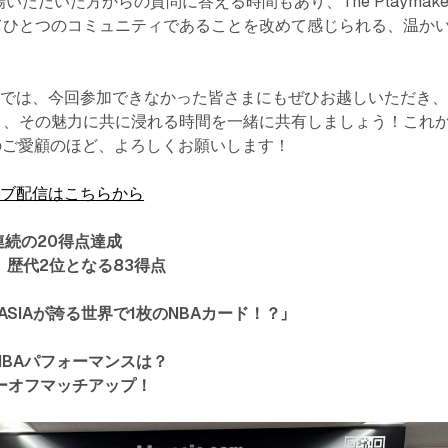
いただいた方からの質問に答える時間もあり、The Playmake
てひとつのコミュニティであることを改めて感じられる、温か
トでは、今回参加できなかった皆さまにもぜひお越しいただき
り、その魅力に共に浸れる時間を一緒に共有しましょう！これ
erへのご愛顧のほど、よろしくお願いします！
イブ配信はこちらから
合連続の20得点達成
、歴代2位となる83得点
ASIAが誇る世界で1枚のNBAカード！？」
NBAパフォーマンスは？
ーオフマッチアップ！