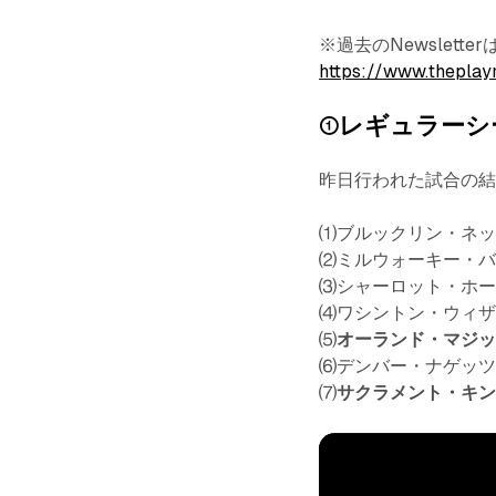
※過去のNewslet
https://www.theplay
①レギュラーシ
昨日行われた試合の
⑴ブルックリン・ネ
⑵ミルウォーキー・
⑶シャーロット・ホ
⑷ワシントン・ウィ
⑸
オーランド・マジ
⑹デンバー・ナゲッ
⑺
サクラメント・キ