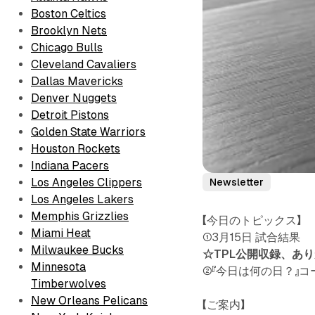
Boston Celtics
Brooklyn Nets
Chicago Bulls
Cleveland Cavaliers
Dallas Mavericks
Denver Nuggets
Detroit Pistons
Golden State Warriors
Houston Rockets
Indiana Pacers
Los Angeles Clippers
Newsletter
Los Angeles Lakers
Memphis Grizzlies
【今日のトピックス】
Miami Heat
①3月15日 試合結果
Milwaukee Bucks
☆TPL公開収録、あ
Minnesota
②『今日は何の日？』
Timberwolves
New Orleans Pelicans
【ご案内】