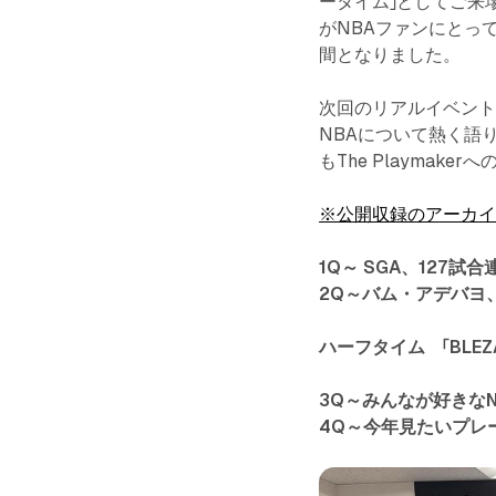
ータイム」としてご来場
がNBAファンにとっ
間となりました。
次回のリアルイベン
NBAについて熱く語
もThe Playmak
※公開収録のアーカ
1Q～ SGA、127試
2Q～バム・アデバヨ
ハーフタイム 「BLEZ
3Q～みんなが好きな
4Q～今年見たいプレ