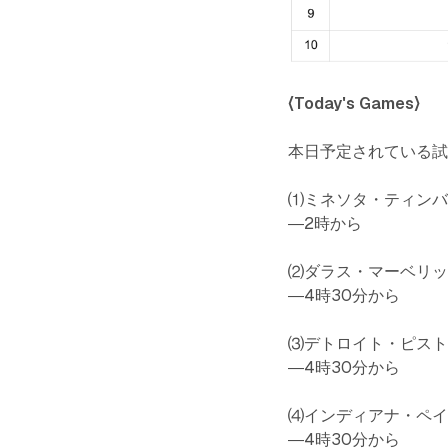
〈Today's Games〉
本日予定されている
⑴ミネソタ・ティンバ
―2時から
⑵ダラス・マーベリッ
―4時30分から
⑶デトロイト・ピスト
―4時30分から
⑷インディアナ・ペイ
―4時30分から