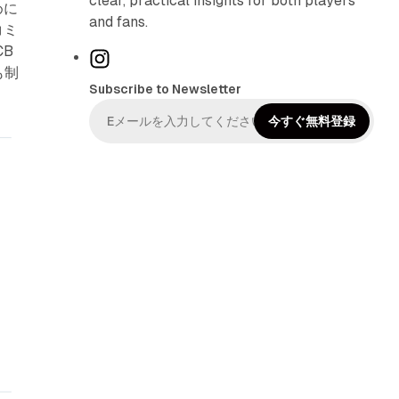
clear, practical insights for both players
めに
and fans.
コミ
B
I
も制
n
Subscribe to Newsletter
s
t
今すぐ無料登録
a
g
r
a
m