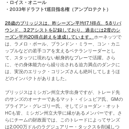
・ロイス・オニール
・2033年ドラフト1巡目指名権（アンプロテクト）
28歳のブリッジスは、昨シーズン平均17.1得点、5.8リバ
ウンド、3.2アシストを記録しており、過去には2度のシ
ーズン平均20得点超えを達成しています。
ホーネッツで
は、ラメロ・ボール、ブランドン・ミラー、コン・カニ
ップルなどの若手コアを支えるベテランリーダーとし
て、スタッツに現れない献身的なプレーで活躍。さら
に、その身体能力から繰り出される迫力満点のダンクに
は、実況のエリック・コリンズさんも絶叫してしまうほ
どのインパクトがありました。
ブリッジスはミシガン州立大学出身ですが、トレード先
のサンズのオーナーであるマット・イシュビア氏、GMの
ブライアン・グレゴリー氏、そしてジョーダン・オット
HCも皆、ミシガン州立大学に縁があるメンバーです。さ
らにチームの財政面では、このトレードによってサンズ
は2,000万ドルのラグジュアリー・タックスを削減しつ