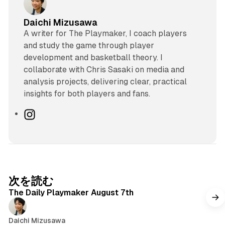
Daichi Mizusawa
A writer for The Playmaker, I coach players
and study the game through player
development and basketball theory. I
collaborate with Chris Sasaki on media and
analysis projects, delivering clear, practical
insights for both players and fans.
I
n
s
t
a
g
次を読む
r
The Daily Playmaker August 7th
a
m
Daichi Mizusawa