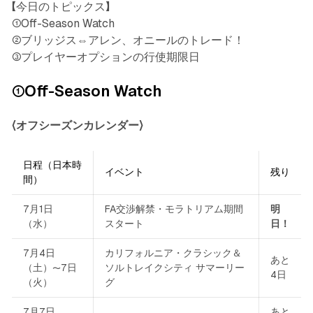
【今日のトピックス】
①Off-Season Watch
②ブリッジス⇔アレン、オニールのトレード！
③プレイヤーオプションの行使期限日
①Off-Season Watch
〈オフシーズンカレンダー〉
日程（日本時
イベント
残り
間）
7月1日
FA交渉解禁・モラトリアム期間
明
（水）
スタート
日！
7月4日
カリフォルニア・クラシック＆
あと
（土）〜7日
ソルトレイクシティ サマーリー
4日
（火）
グ
7月7日
あと