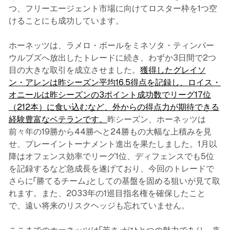
つ、フリーエージェント市場に向けてロスター枠を1つ空
けることにも成功しています。
ホーネッツは、ラメロ・ボールをミネソタ・ティンバー
ウルブズへ放出したトレードに続き、わずか3日間で2つ
目の大きな取引を成立させました。
獲得したグレイソ
ン・アレンは昨シーズン平均16.5得点を記録し、ロイス・
オニールは昨シーズンの3ポイント成功数でリーグ17位
（212本）に食い込むなど、外からの得点力が期待できる
経験豊富なベテランです。
昨シーズン、ホーネッツは
前々年の19勝から44勝へと24勝もの大幅な上積みを見
せ、プレーイントーナメント進出を果たしました。1月以
降はオフェンス効率でリーグ1位、ディフェンスでも5位
を記録するなど急成長を遂げており、今回のトレードで
さらに「勝てるチーム」としての基盤を固める狙いが見て取
れます。また、2033年の1巡目指名権を確保したこと
で、遠い将来のリスクヘッジも忘れていません。