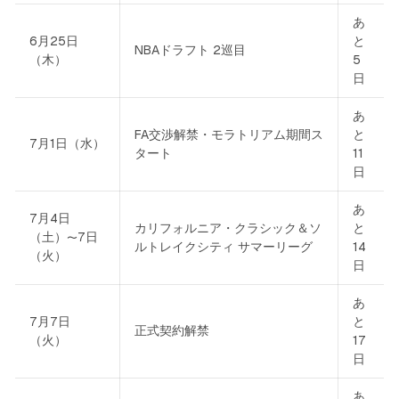
あ
6月25日
と
NBAドラフト 2巡目
（木）
5
日
あ
FA交渉解禁・モラトリアム期間ス
と
7月1日（水）
タート
11
日
あ
7月4日
カリフォルニア・クラシック＆ソ
と
（土）〜7日
ルトレイクシティ サマーリーグ
14
（火）
日
あ
7月7日
と
正式契約解禁
（火）
17
日
あ