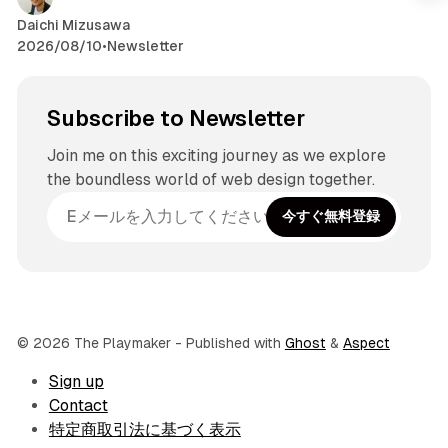
m
Daichi Mizusawa
2026/08/10
•
Newsletter
Subscribe to Newsletter
Join me on this exciting journey as we explore
the boundless world of web design together.
今すぐ無料登録
© 2026 The Playmaker
- Published with
Ghost
&
Aspect
Sign up
Contact
特定商取引法に基づく表示