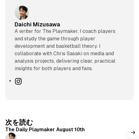
Daichi Mizusawa
A writer for The Playmaker, I coach players
and study the game through player
development and basketball theory. I
collaborate with Chris Sasaki on media and
analysis projects, delivering clear, practical
insights for both players and fans.
I
n
s
t
a
g
次を読む
r
The Daily Playmaker August 10th
a