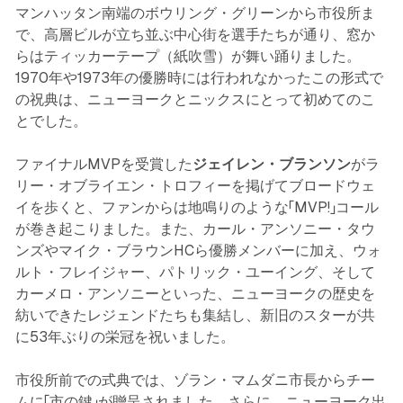
マンハッタン南端のボウリング・グリーンから市役所ま
で、高層ビルが立ち並ぶ中心街を選手たちが通り、窓か
らはティッカーテープ（紙吹雪）が舞い踊りました。
1970年や1973年の優勝時には行われなかったこの形式で
の祝典は、ニューヨークとニックスにとって初めてのこ
とでした。
ファイナルMVPを受賞した
ジェイレン・ブランソン
がラ
リー・オブライエン・トロフィーを掲げてブロードウェ
イを歩くと、ファンからは地鳴りのような「MVP!」コール
が巻き起こりました。また、カール・アンソニー・タウ
ンズやマイク・ブラウンHCら優勝メンバーに加え、ウォ
ルト・フレイジャー、パトリック・ユーイング、そして
カーメロ・アンソニーといった、ニューヨークの歴史を
紡いできたレジェンドたちも集結し、新旧のスターが共
に53年ぶりの栄冠を祝いました。
市役所前での式典では、ゾラン・マムダニ市長からチー
ムに「市の鍵」が贈呈されました。さらに、ニューヨーク出