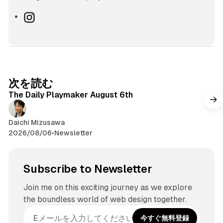
I
n
s
t
a
g
次を読む
r
The Daily Playmaker August 6th
a
m
Daichi Mizusawa
2026/08/06
•
Newsletter
Subscribe to Newsletter
Join me on this exciting journey as we explore
the boundless world of web design together.
今すぐ無料登録