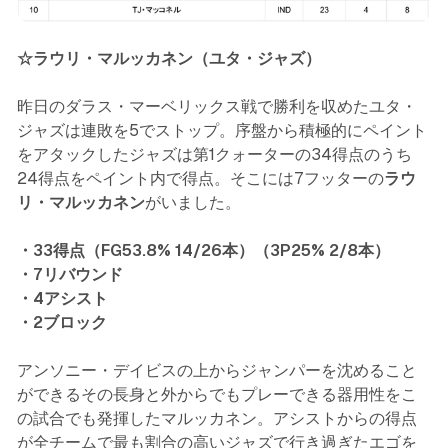
☆ラウリ・マルッカネン（ユタ・ジャズ）
昨日のダラス・マーベリックス戦で勝利を収めたユタ・
ジャズは連敗を5でストップ。序盤から積極的にペイント
をアタックしたジャズは第1クォーターの34得点のうち
24得点をペイント内で得点。そこには7フッターの
ラウ
リ・マルッカネン
がいました。
・33得点（FG53.8% 14/26本）（3P25% 2/8本）
・7リバウンド
・4アシスト
・2ブロック
アンソニー・デイビスの上からジャンパーを沈めること
ができるその長身と外からでもプレーできる器用性をこ
の試合でも発揮したマルッカネン。アシストからの得点
が全チームで最も割合の高いジャズで行き過ぎたエゴを