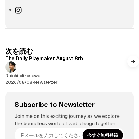
I
n
s
t
a
g
次を読む
r
The Daily Playmaker August 8th
a
m
Daichi Mizusawa
2026/08/08
•
Newsletter
Subscribe to Newsletter
Join me on this exciting journey as we explore
the boundless world of web design together.
今すぐ無料登録