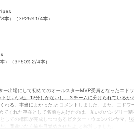
ripes
5/8本）（3P25% 1/4本）
es
5本）（3P50% 2/4本）
ター出場にして初めてのオールスターMVP受賞となったエド
ットはいいね。12分しかないし、３チームに分けられているか
くれる。本当によかった」
とコメントしました。また、エドワ
定めてくれた存在として名前をあげたのは、互いのハングリー精
ルとしての構図が完成しつつある
ビクター・ウェンバンヤマ
。
「
だ。間違いなく俺を目覚めさせたよ」
と称賛しました。