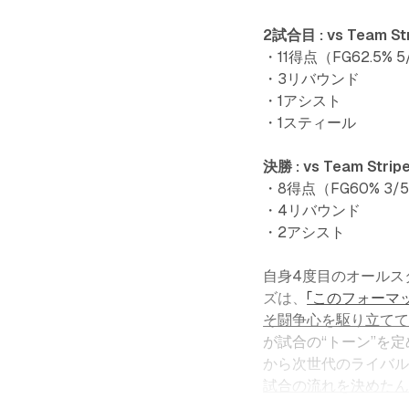
2試合目 : vs Team St
・11得点（FG62.5% 
・3リバウンド
・1アシスト
・1スティール
決勝 : vs Team Strip
・8得点（FG60% 3/
・4リバウンド
・2アシスト
自身4度目のオールス
ズは、
「このフォーマ
そ闘争心を駆り立てて
が試合の“トーン”を
から次世代のライバ
試合の流れを決めたん