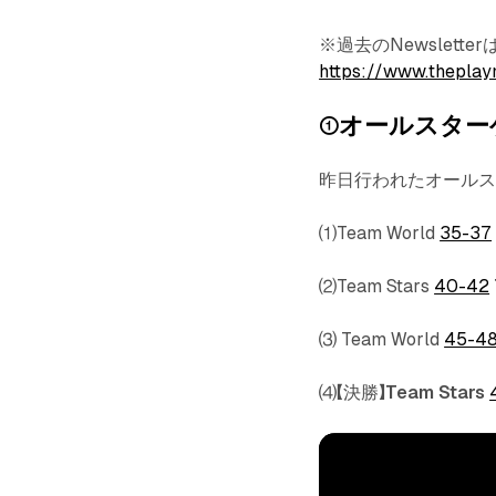
※過去のNewslet
https://www.theplay
①オールスター
昨日行われたオール
⑴Team World
35-37
⑵Team Stars
40-42
⑶ Team World
45-4
⑷【決勝】
Team Stars