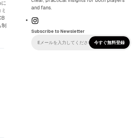
clear, practical insights for both players
めに
and fans.
コミ
B
I
も制
n
Subscribe to Newsletter
s
t
今すぐ無料登録
a
g
r
a
m