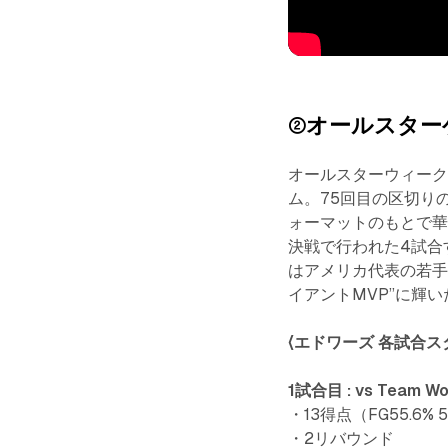
②オールスター
オールスターウィー
ム。75回目の区切り
ォーマットのもとで華
決戦で行われた4試合
はアメリカ代表の若
イアントMVP”に輝い
〈エドワーズ 各試合ス
1試合目 : vs Team Wo
・13得点（FG55.6% 
・2リバウンド