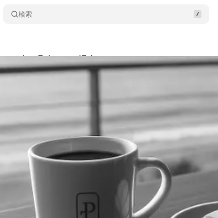
検索
laymaker February 17th
Share
usawa
•
2026/02/17