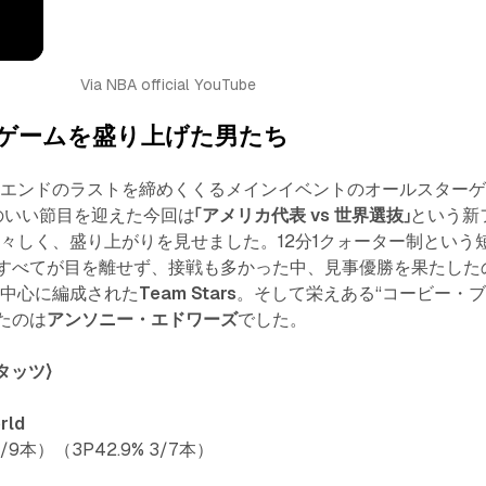
Via NBA official YouTube
ゲームを盛り上げた男たち
クエンドのラストを締めくくるメインイベントのオールスター
のいい節目を迎えた今回は
「アメリカ代表 vs 世界選抜」
という新
々しく、盛り上がりを見せました。12分1クォーター制という
すべてが目を離せず、接戦も多かった中、見事優勝を果たした
手中心に編成された
Team Stars
。そして栄えある“コービー・
たのは
アンソニー・エドワーズ
でした。
タッツ〉
rld
5/9本）（3P42.9% 3/7本）