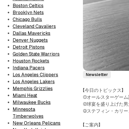
Boston Celtics
Brooklyn Nets
Chicago Bulls
Cleveland Cavaliers
Dallas Mavericks
Denver Nuggets
Detroit Pistons
Golden State Warriors
Houston Rockets
Indiana Pacers
Los Angeles Clippers
Newsletter
Los Angeles Lakers
Memphis Grizzlies
【今日のトピックス】
Miami Heat
①オールスターゲーム
Milwaukee Bucks
②球宴を盛り上げた男
Minnesota
③ステフィン・カリー
Timberwolves
New Orleans Pelicans
【ご案内】