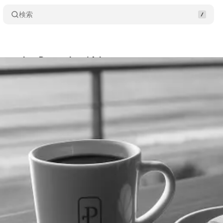
検索
Playmaker December 14th
Share
usawa
•
2025/12/14