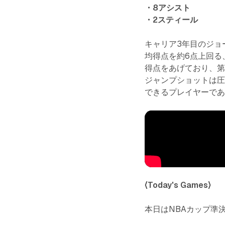
・8アシスト
・2スティール
キャリア3年目のジョ
均得点を約6点上回る
得点をあげており、第
ジャンプショットは
できるプレイヤーで
〈Today's Games〉
本日はNBAカップ準