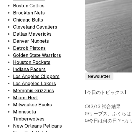
Boston Celtics
Brooklyn Nets
Chicago Bulls
Cleveland Cavaliers
Dallas Mavericks
Denver Nuggets
Detroit Pistons
Golden State Warriors
Houston Rockets
Indiana Pacers
Los Angeles Clippers
Newsletter
Los Angeles Lakers
Memphis Grizzlies
【今日のトピックス】
Miami Heat
Milwaukee Bucks
①12/13 試合結果
Minnesota
②リーブス、ふくらは
Timberwolves
③今日は何の日？ｰカ
New Orleans Pelicans