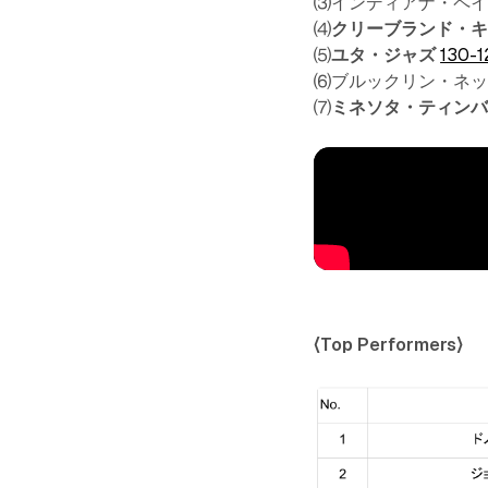
⑶インディアナ・ペ
⑷
クリーブランド・
⑸
ユタ・ジャズ
130-1
⑹ブルックリン・ネ
⑺
ミネソタ・ティン
〈Top Performers〉