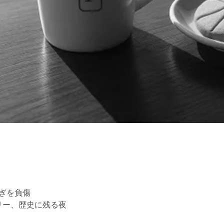
ぎを負傷
リー、歴史に残る夜