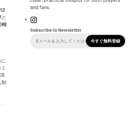
clear, practical insights for both players
and fans.
が
12
Mと
I
0時
n
Subscribe to Newsletter
s
t
今すぐ無料登録
a
g
めに
r
コミ
a
B
m
も制