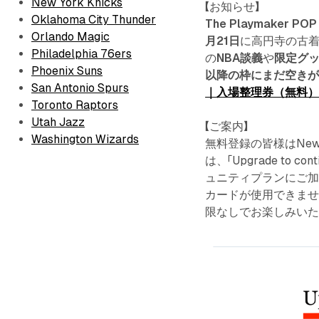
New York Knicks
【お知らせ】
Oklahoma City Thunder
The Playmaker POP 
Orlando Magic
月21日
に高円寺の古着シ
Philadelphia 76ers
の
NBA談義
や
限定グ
Phoenix Suns
以降の枠にまだ空き
San Antonio Spurs
｜入場整理券（無料
Toronto Raptors
Utah Jazz
【ご案内】
Washington Wizards
無料登録の皆様はNew
は、「Upgrade to c
ュニティプランにご加
カードが使用できません
限なしでお楽しみい