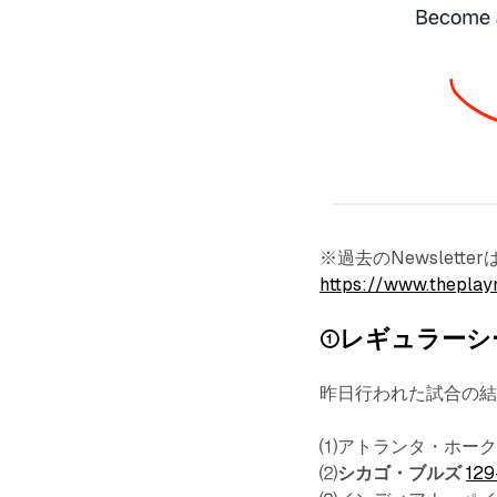
※過去のNewslet
https://www.theplay
①レギュラーシ
昨日行われた試合の
⑴アトランタ・ホー
⑵
シカゴ・ブルズ
129