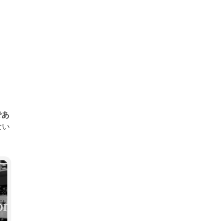
であ
ない