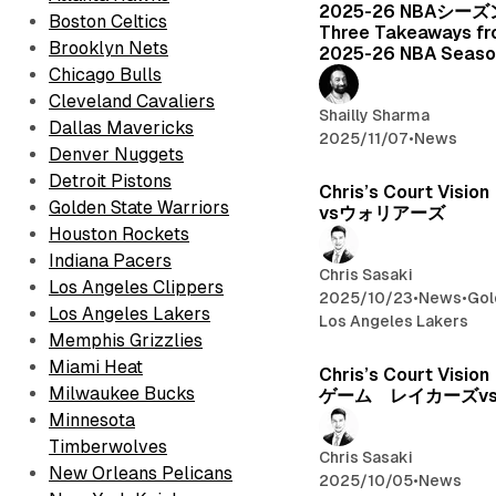
2025-26 NBAシー
Boston Celtics
Three Takeaways fr
Brooklyn Nets
2025-26 NBA Seaso
Chicago Bulls
Cleveland Cavaliers
Shailly Sharma
Dallas Mavericks
2025/11/07
•
News
Denver Nuggets
Detroit Pistons
Chris’s Court Vi
Golden State Warriors
vsウォリアーズ
Houston Rockets
Indiana Pacers
Chris Sasaki
Los Angeles Clippers
2025/10/23
•
News
•
Gol
Los Angeles Lakers
Los Angeles Lakers
Memphis Grizzlies
Miami Heat
Chris’s Court Vi
Milwaukee Bucks
ゲーム レイカーズv
Minnesota
Timberwolves
Chris Sasaki
New Orleans Pelicans
2025/10/05
•
News