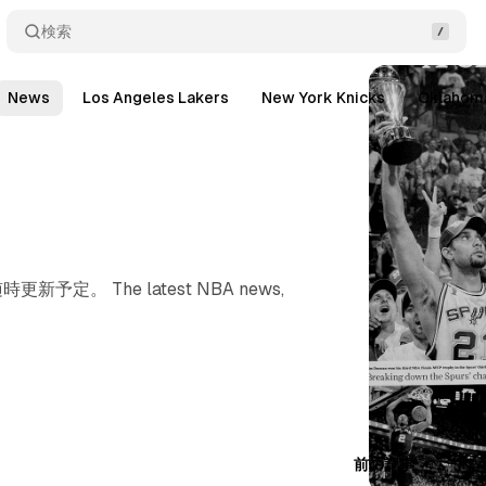
検索
News
Los Angeles Lakers
New York Knicks
Oklahoma
予定。 The latest NBA news,
Posts
前の記事