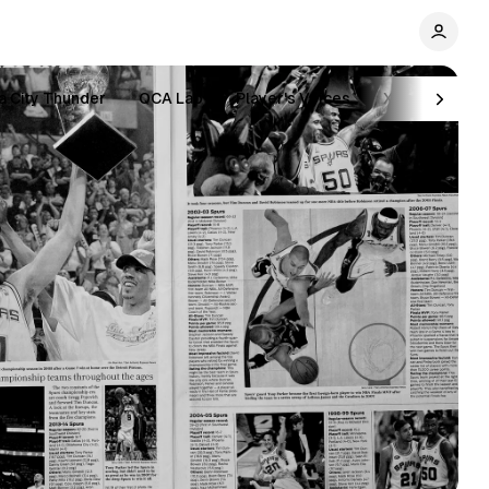
 City Thunder
QCA Lab
Player's Voices
X and O's