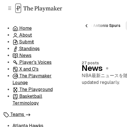
C
S
o
i
d
n
e
t
Newsletter
The Playmaker Lounge
San Antonio Spurs
Home
b
e
About
n
a
r
t
Submit
Standings
News
Player's Voices
27 posts
News
X and O's
NBA最新ニュースを随時更新
The Playmaker
updated regularly.
Lounge
The Playground
Basketball
Terminology
Teams
Atlanta Hawks