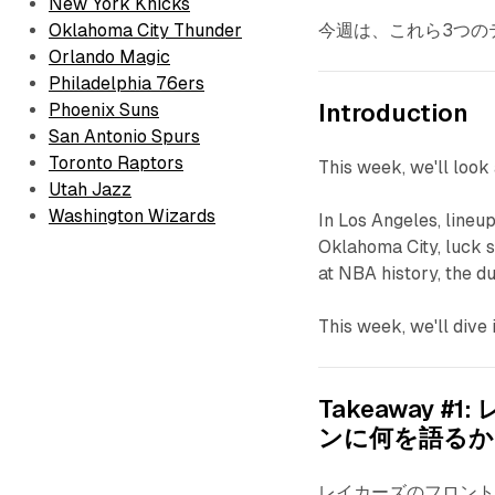
New York Knicks
Oklahoma City Thunder
今週は、これら3つの
Orlando Magic
Philadelphia 76ers
Phoenix Suns
Introduction
San Antonio Spurs
Toronto Raptors
This week, we'll look 
Utah Jazz
Washington Wizards
In Los Angeles, lineu
Oklahoma City, luck 
at NBA history, the d
This week, we'll dive
Takeaway
ンに何を語るか
レイカーズのフロン