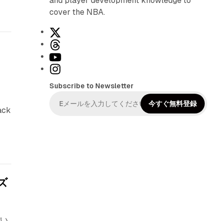
and player development knowledge to
cover the NBA.
X
T
h
Y
r
o
I
e
u
n
Subscribe to Newsletter
a
T
s
d
u
t
今すぐ無料登録
ack
s
b
a
e
g
r
a
m
ズ
てい