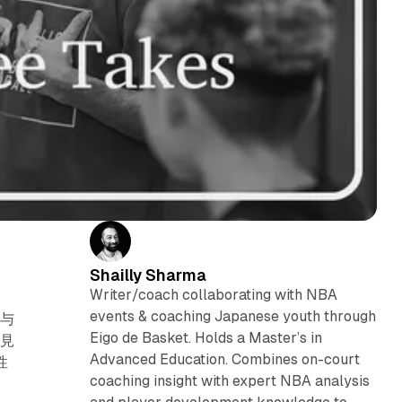
Shailly Sharma
Writer/coach collaborating with NBA
events & coaching Japanese youth through
を与
Eigo de Basket. Holds a Master’s in
に見
Advanced Education. Combines on-court
性
coaching insight with expert NBA analysis