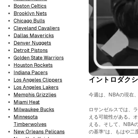
Boston Celtics
Brooklyn Nets
Chicago Bulls
Cleveland Cavaliers
Dallas Mavericks
Denver Nuggets
Detroit Pistons
Golden State Warriors
Houston Rockets
Indiana Pacers
イントロダク
Los Angeles Clippers
Los Angeles Lakers
Memphis Grizzlies
今週は、NBAの現在
Miami Heat
Milwaukee Bucks
ロサンゼルスでは、
Minnesota
える可能性がある。
Timberwolves
える。そして、NBA
New Orleans Pelicans
の基準“は、もはや二