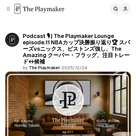
C
S
o
i
d
n
e
t
b
e
Podcast 🎙️ | The Playmaker Lounge
n
a
episode.11 NBAカップ決勝振り返り🏆 スパ
r
t
ーズvsニックス、ピストンズ強し、The
Amazing クーパー・フラッグ、注目トレー
ド↔️候補
by
The Playmaker
•
2025/12/24
Share