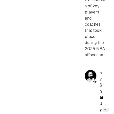
s of key
players
and
coaches
that took
place
during the
2025 NBA
offseason.
b
y
S
h
ai
ll
y
+1