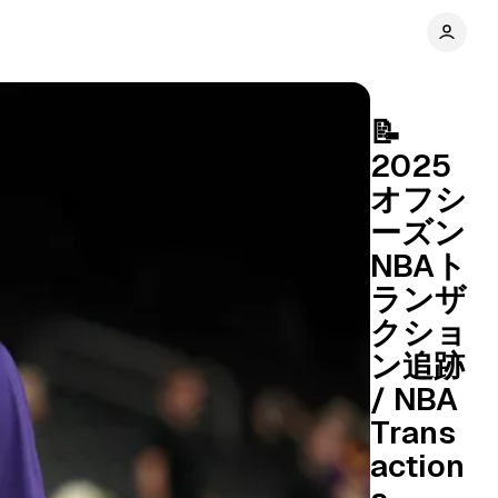
📝
2025
オフシ
ーズン
NBAト
ランザ
クショ
ン追跡
/ NBA
Trans
action