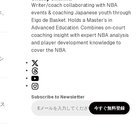
Writer/coach collaborating with NBA
events & coaching Japanese youth through
年、
Eigo de Basket. Holds a Master’s in
Advanced Education. Combines on-court
coaching insight with expert NBA analysis
and player development knowledge to
cover the NBA.
シ
X
T
h
Y
r
o
I
e
u
n
Subscribe to Newsletter
a
T
s
ナス
d
u
t
今すぐ無料登録
s
b
a
e
g
r
a