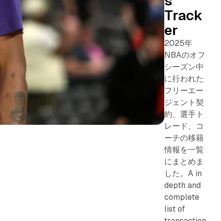
s
Track
er
2025年
NBAのオフ
シーズン中
に行われた
フリーエー
ジェント契
約、選手ト
レード、コ
ーチの移籍
情報を一覧
にまとめま
した。A in
depth and
complete
list of
transaction