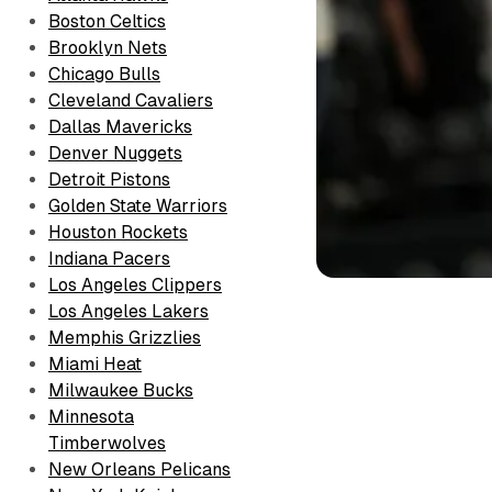
Boston Celtics
Brooklyn Nets
Chicago Bulls
Cleveland Cavaliers
Dallas Mavericks
Denver Nuggets
Detroit Pistons
Golden State Warriors
Houston Rockets
Indiana Pacers
Los Angeles Clippers
Los Angeles Lakers
Memphis Grizzlies
Miami Heat
Milwaukee Bucks
Minnesota
Timberwolves
New Orleans Pelicans