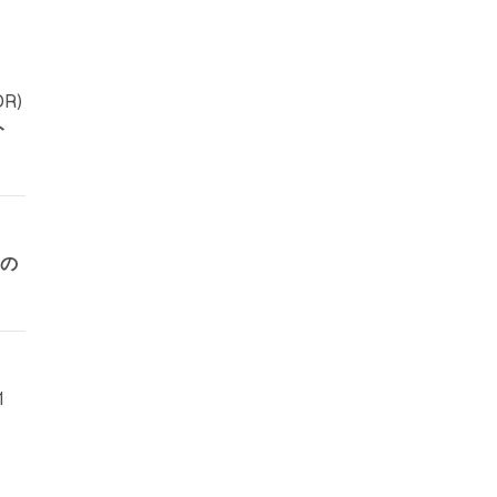
R)
ト
Mの
1