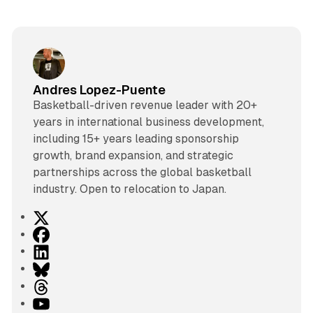
Andres Lopez-Puente
Basketball-driven revenue leader with 20+
years in international business development,
including 15+ years leading sponsorship
growth, brand expansion, and strategic
partnerships across the global basketball
industry. Open to relocation to Japan.
X
F
a
L
c
i
B
e
n
l
T
b
k
u
h
Y