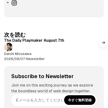
o
e
e
r
o
I
o
d
s
e
u
n
k
I
k
a
T
s
n
y
d
u
t
s
b
a
e
g
次を読む
r
The Daily Playmaker August 7th
a
m
Daichi Mizusawa
2026/08/07
•
Newsletter
Subscribe to Newsletter
Join me on this exciting journey as we explore
the boundless world of web design together.
今すぐ無料登録