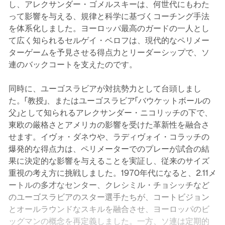
し、アレクサンダー・ゴメルスキーは、何世代にもわた
って影響を与える、規律と科学に基づくコーチング手法
を体系化しました。ヨーロッパ最高のガードの一人とし
て広く知られるセルゲイ・ベロフは、現代的なペリメー
ターゲームを予見させる得点力とリーダーシップで、ソ
連のバックコートを支えたのです。
同時に、ユーゴスラビアが対抗勢力として台頭しまし
た。「教授」、またはユーゴスラビア「バウケットボールの
父」として知られるアレクサンダー・ニコリッチの下で、
東欧の厳格さとアメリカの影響を受けた革新性を融合さ
せます。イヴォ・ダネウや、ラディヴォイ・コラッチの
爆発的な得点力は、ペリメーターでのプレーが試合の結
果に決定的な影響を与えることを実証し、従来のサイズ
重視の考え方に挑戦しました。1970年代になると、2.11メ
ートルの多才なセンター、クレシミル・チョシッチなど
のユーゴスラビアのスター選手たちが、コートビジョン
とオールラウンドなスキルを融合させ、ヨーロッパのビ
ッグマンの概念を再定義しました。一方、ソ連は定期的