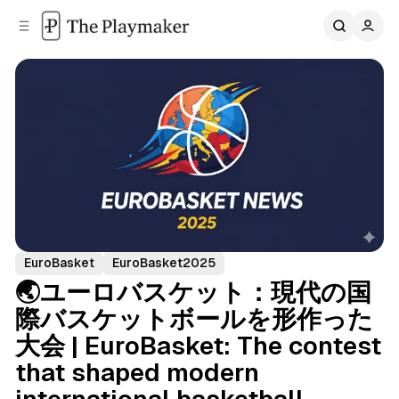
C
S
o
i
d
n
e
t
b
e
n
a
r
t
EuroBasket
EuroBasket2025
🌏ユーロバスケット：現代の国
際バスケットボールを形作った
大会 | EuroBasket: The contest
that shaped modern
international basketball