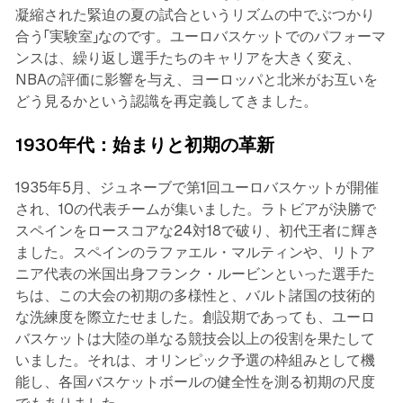
凝縮された緊迫の夏の試合というリズムの中でぶつかり
合う「実験室」なのです。ユーロバスケットでのパフォーマ
ンスは、繰り返し選手たちのキャリアを大きく変え、
NBAの評価に影響を与え、ヨーロッパと北米がお互いを
どう見るかという認識を再定義してきました。
1930年代：始まりと初期の革新
1935年5月、ジュネーブで第1回ユーロバスケットが開催
され、10の代表チームが集いました。ラトビアが決勝で
スペインをロースコアな24対18で破り、初代王者に輝き
ました。スペインのラファエル・マルティンや、リトア
ニア代表の米国出身フランク・ルービンといった選手た
ちは、この大会の初期の多様性と、バルト諸国の技術的
な洗練度を際立たせました。創設期であっても、ユーロ
バスケットは大陸の単なる競技会以上の役割を果たして
いました。それは、オリンピック予選の枠組みとして機
能し、各国バスケットボールの健全性を測る初期の尺度