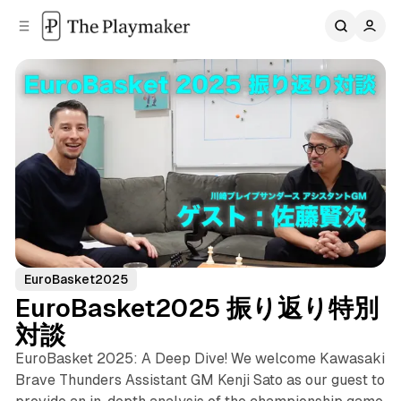
C
S
o
i
d
n
e
t
b
e
n
a
r
t
EuroBasket2025
EuroBasket2025 振り返り特別
対談
EuroBasket 2025: A Deep Dive! We welcome Kawasaki
Brave Thunders Assistant GM Kenji Sato as our guest to