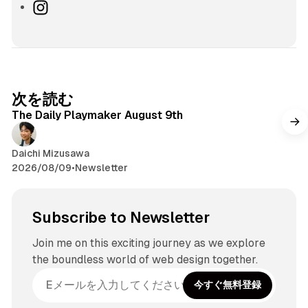
I
n
s
t
a
g
次を読む
r
The Daily Playmaker August 9th
a
m
Daichi Mizusawa
2026/08/09
•
Newsletter
Subscribe to Newsletter
Join me on this exciting journey as we explore
the boundless world of web design together.
今すぐ無料登録