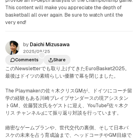
provide an in-depth analysis of the championship game.
This content will make you appreciate the depth of
basketball all over again. Be sure to watch until the
very end!
by
Daichi Mizusawa
2025/09/25
Comments
Share
このNewsletterでも取り上げてきたEuroBasket2025。
最後はドイツの素晴らしい優勝で幕を閉じました。
The Playmakerの佐々木クリスGMが、ドイツにコーチ留
学の経験もある川崎ブレイブサンダースの現アシスタン
トGM、佐藤賢次氏をゲストに迎え、YouTube『佐々木ク
リス チャンネル』にて振り返り対談を行っています。
緻密なゲームプランや、世代交代の裏側、そして日本バ
スケの未来を占う育成論まで、ヘッドコーチやGM目線で