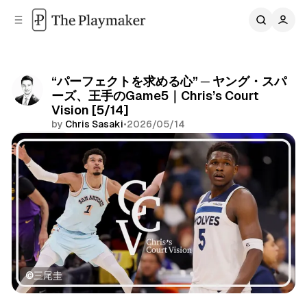
C
S
o
i
d
n
e
t
b
e
“パーフェクトを求める心” ─ ヤング・スパ
n
a
ーズ、王手のGame5｜Chris’s Court
r
t
Vision [5/14]
by
Chris Sasaki
•
2026/05/14
Share
©️三尾圭
San Antonio Spurs
Minnesota Timberwolves