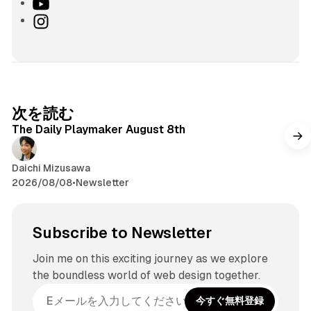
Y
o
I
u
n
T
s
u
t
b
a
e
g
次を読む
r
The Daily Playmaker August 8th
a
m
Daichi Mizusawa
2026/08/08
•
Newsletter
Subscribe to Newsletter
Join me on this exciting journey as we explore
the boundless world of web design together.
今すぐ無料登録