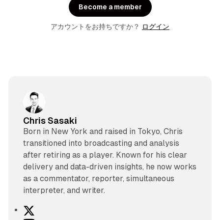
Become a member
アカウントをお持ちですか？
ログイン
Chris Sasaki
Born in New York and raised in Tokyo, Chris
transitioned into broadcasting and analysis
after retiring as a player. Known for his clear
delivery and data-driven insights, he now works
as a commentator, reporter, simultaneous
interpreter, and writer.
X