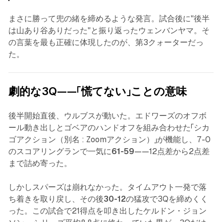
まさに勝って兜の緒を締めるような発言。試合後に"後半
は山あり谷ありだった"と振り返ったウェンバンヤマ。そ
の言葉を最も正確に体現したのが、第3クォーターだっ
た。
劇的な3Q——「慌てない」ことの意味
後半開始直後、ウルブスが動いた。エドワーズのオフボ
ール動き出しとゴベアのハンドオフを組み合わせた「シカ
ゴアクション（別名 : Zoomアクション）」が機能し、7-0
のスコアリングランで一気に
61-59
——12点差から2点差
まで詰め寄った。
しかしスパーズは崩れなかった。タイムアウト一発で落
ち着きを取り戻し、その後
30-12
の猛攻で3Qを締めくく
った。この試合で21得点を叩き出したケルドン・ジョン