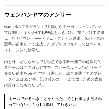
ウェンバンヤマのアンサー
Game4のフラグラント2退場から中一日。ウェンバンヤ
マは開始わずか6分で
16得点
を叩き出し、前半だけで21得
点・11リバウンド——ティム・ダンカン以来、スパーズの
選手が前半だけで達成したダブルダブルとしてはマイル
ストーン的な数字だ。
内と外、どちらからでも得点できる唯一無二の超銀河的
スケールはこの日も健在で、スパーズは最大15点リード
を奪い前半を59-47で折り返した。試合を通じてのプレ
ータイムは32分半。試合後のコート上で放った彼の言葉
は冷静そのものだった。
ホームでやるべきことをやった。でも仕事はまだ終わ
っていない。もう1つ勝利して行きたい