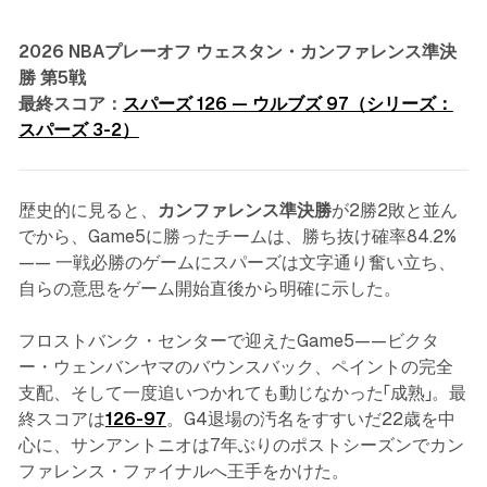
2026 NBAプレーオフ ウェスタン・カンファレンス準決
勝 第5戦
最終スコア：
スパーズ 126 — ウルブズ 97（シリーズ：
スパーズ 3-2）
歴史的に見ると、
カンファレンス準決勝
が2勝2敗と並ん
でから、Game5に勝ったチームは、勝ち抜け確率84.2%
—— 一戦必勝のゲームにスパーズは文字通り奮い立ち、
自らの意思をゲーム開始直後から明確に示した。
フロストバンク・センターで迎えたGame5——ビクタ
ー・ウェンバンヤマのバウンスバック、ペイントの完全
支配、そして一度追いつかれても動じなかった「成熟」。最
終スコアは
126-97
。G4退場の汚名をすすいだ22歳を中
心に、サンアントニオは7年ぶりのポストシーズンでカン
ファレンス・ファイナルへ王手をかけた。